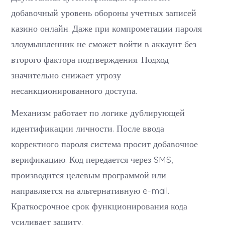
добавочный уровень обороны учетных записей
казино онлайн. Даже при компрометации пароля
злоумышленник не сможет войти в аккаунт без
второго фактора подтверждения. Подход
значительно снижает угрозу
несанкционированного доступа.
Механизм работает по логике дублирующей
идентификации личности. После ввода
корректного пароля система просит добавочное
верификацию. Код передается через SMS,
производится целевым программой или
направляется на альтернативную e-mail.
Краткосрочное срок функционирования кода
усиливает защиту.