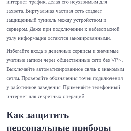
интернет-трафик, делая его неуязвимым для
захвата. Виртуальная частная сеть создает
защищенный туннель между устройством и
сервером. Даже при подключении к небезопасной
узлу информация остаются закодированными.
Избегайте входа в денежные сервисы и значимые
учетные записи через общественные сети без VPN.
Выключайте автоматизированное связь к знакомым
сетям. Проверяйте обозначения точек подключения
у работников заведения. Применяйте телефонный
интернет для секретных операций.
Как защитить
персональные приборы