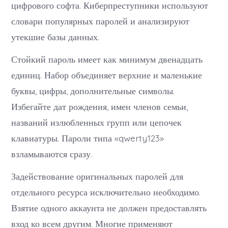
цифрового софта. Киберпреступники используют
словари популярных паролей и анализируют
утекшие базы данных.
Стойкий пароль имеет как минимум двенадцать
единиц. Набор объединяет верхние и маленькие
буквы, цифры, дополнительные символы.
Избегайте дат рождения, имен членов семьи,
названий излюбленных групп или цепочек
клавиатуры. Пароли типа «qwerty123»
взламываются сразу.
Задействование оригинальных паролей для
отдельного ресурса исключительно необходимо.
Взятие одного аккаунта не должен предоставлять
вход ко всем другим. Многие применяют