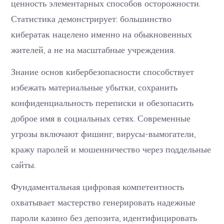
ценность элементарных способов осторожности.
Статистика демонстрирует: большинство
кибератак нацелено именно на обыкновенных
жителей, а не на масштабные учреждения.
Знание основ кибербезопасности способствует
избежать материальные убытки, сохранить
конфиденциальность переписки и обезопасить
доброе имя в социальных сетях. Современные
угрозы включают фишинг, вирусы-вымогатели,
кражу паролей и мошенничество через поддельные
сайты.
Фундаментальная цифровая компетентность
охватывает мастерство генерировать надежные
пароли казино без депозита, идентифицировать