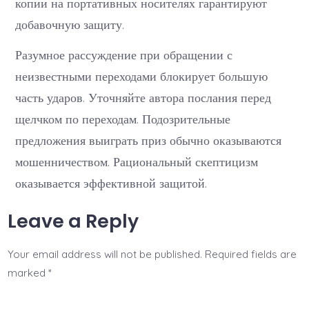
копии на портативных носителях гарантируют
добавочную защиту.
Разумное рассуждение при обращении с
неизвестными переходами блокирует большую
часть ударов. Уточняйте автора послания перед
щелчком по переходам. Подозрительные
предложения выиграть приз обычно оказываются
мошенничеством. Рациональный скептицизм
оказывается эффективной защитой.
Leave a Reply
Your email address will not be published.
Required fields are
marked
*