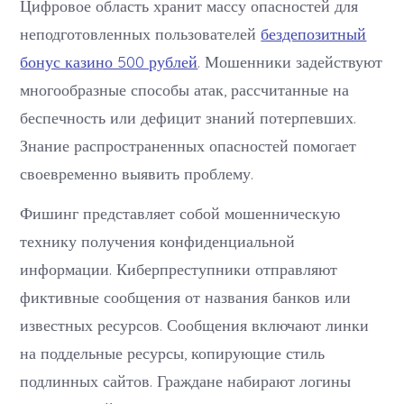
Цифровое область хранит массу опасностей для
неподготовленных пользователей
бездепозитный
бонус казино 500 рублей
. Мошенники задействуют
многообразные способы атак, рассчитанные на
беспечность или дефицит знаний потерпевших.
Знание распространенных опасностей помогает
своевременно выявить проблему.
Фишинг представляет собой мошенническую
технику получения конфиденциальной
информации. Киберпреступники отправляют
фиктивные сообщения от названия банков или
известных ресурсов. Сообщения включают линки
на поддельные ресурсы, копирующие стиль
подлинных сайтов. Граждане набирают логины