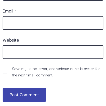
Email
*
Website
Save my name, email, and website in this browser for
the next time I comment.