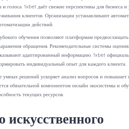
та и голоса. 1xbet даёт свежие перспективы для бизнеса и
луживания клиентов. Организации устанавливают автома
втоматизации действий.
лубокого обучения позволяют платформам предвосхищать
выражения обращения. Рекомендательные системы оцени
оказывают адаптированный информацию. 1xbet официаль
ормировать индивидуальный опыт для каждого клиента.
е умных решений ускоряет анализ вопросов и повышает 
ется обязательной компонентом онлайн экосистемы и об
собность текущих ресурсов.
о искусственного