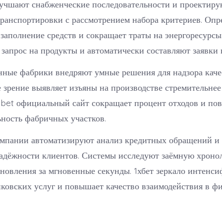
учшают снабженческие последовательности и проектиру
ранспортировки с рассмотрением набора критериев. Опр
аполнение средств и сокращает траты на энергоресурсы
запрос на продукты и автоматически составляют заявки 
ные фабрики внедряют умные решения для надзора качес
зрение выявляет изъяны на производстве стремительнее
xbet официальный сайт сокращает процент отходов и по
ность фабричных участков.
омпании автоматизируют анализ кредитных обращений и
адёжности клиентов. Системы исследуют заёмную хроно
новления за мгновенные секунды. 1хбет зеркало интенс
ковских услуг и повышает качество взаимодействия в ф