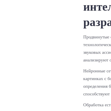
инте
разр
Продвинутые 
технологическ
звуковых асси
анализируют о
Нейронные се
картинках с б
определения б
способствуют
Обработка ест