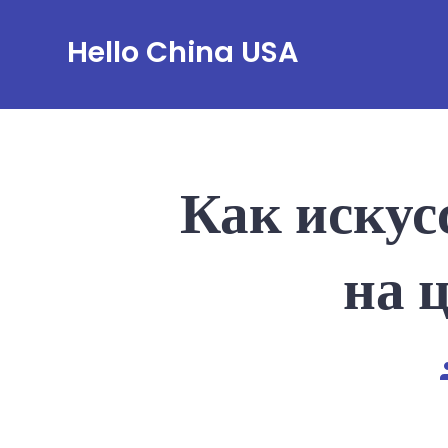
Skip
Hello China USA
to
content
Как искус
на 
P
a