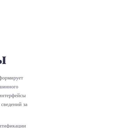
на
цифровые
платформы
ы
сформирует
ашинного
 интерфейсы
сведений за
ентификации