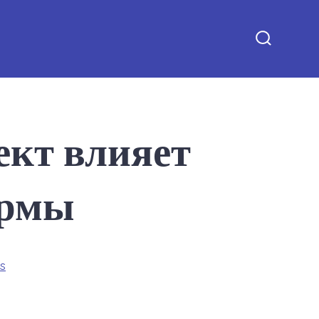
Search
Toggle
ект влияет
ормы
on
s
Как
искусственный
интеллект
влияет