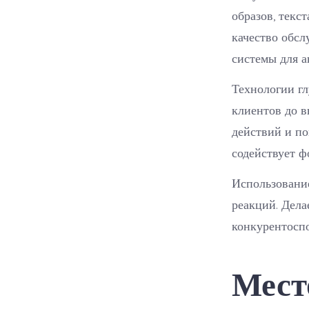
образов, текс
качество обс
системы для а
Технологии г
клиентов до 
действий и п
содействует ф
Использовани
реакций. Дела
конкурентоспо
Мест