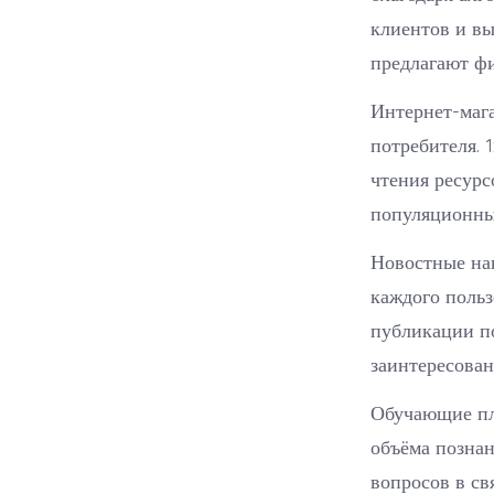
клиентов и в
предлагают ф
Интернет-маг
потребителя. 
чтения ресурс
популяционны
Новостные на
каждого поль
публикации п
заинтересован
Обучающие пл
объёма познан
вопросов в св