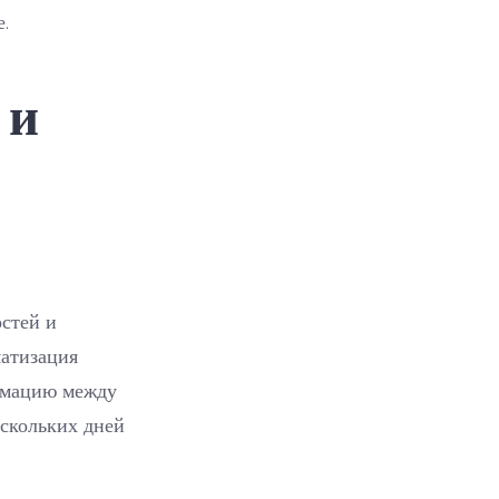
.
 и
стей и
матизация
рмацию между
скольких дней