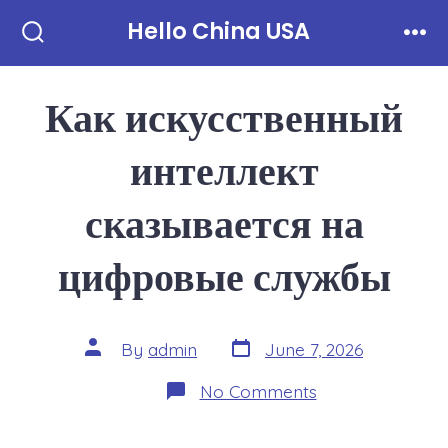
Skip
Hello China USA
to
Search
Men
Toggle
content
Как искусственный
интеллект
сказывается на
цифровые службы
Post
Post
By
admin
June 7, 2026
date
author
on
No Comments
Как
искусственный
интеллект