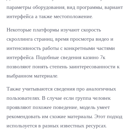
параметры оборудования, вид программы, вариант
интерфейса а также местоположение.
Некоторые платформы изучают скорость
скроллинга страниц, время просмотра видео и
интенсивность работы с конкретными частями
интерфейса. Подобные сведения казино 7к
позволяют понять степень заинтересованности к
выбранном материале.
Также учитываются сведения про аналогичных
пользователях. В случае если группа человек
проявляют похожее поведение, модель умеет
рекомендовать им схожие материалы. Этот подход
используется в разных известных ресурсах.