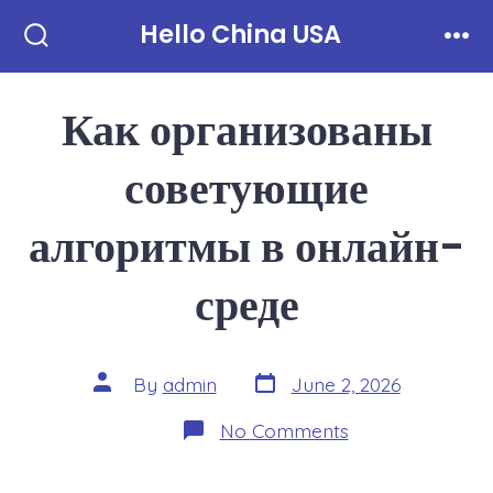
Skip
Hello China USA
to
Search
Men
Toggle
content
Как организованы
советующие
алгоритмы в онлайн-
среде
Post
Post
By
admin
June 2, 2026
date
author
on
No Comments
Как
организованы
советующие