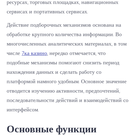
ресурсах, торговых площадках, навигационных
сервисах и портативных сервисах.
Действие подборочных механизмов основана на
обработке крупного количества информации. Во
многочисленных аналитических материалах, в том
числе
7ка казино
, нередко отмечается, что
подобные механизмы помогают снизить период
нахождения данных и сделать работу со
платформой намного удобным. Основное значение
отводится изучению активности, предпочтений,
последовательности действий и взаимодействий со
интерфейсом.
Основные функции