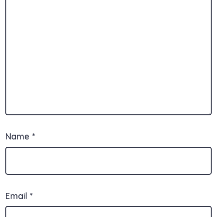
Name
*
Email
*