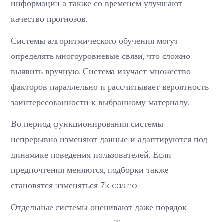
информации а также со временем улучшают
качество прогнозов.
Системы алгоритмического обучения могут
определять многоуровневые связи, что сложно
выявить вручную. Система изучает множество
факторов параллельно и рассчитывает вероятность
заинтересованности к выбранному материалу.
Во период функционирования системы
непрерывно изменяют данные и адаптируются под
динамике поведения пользователей. Если
предпочтения меняются, подборки также
становятся изменяться 7k casino.
Отдельные системы оценивают даже порядок