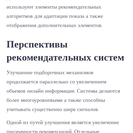
используют элементы рекомендательных
алгоритмов для адаптации показа а также
отображения дополнительных элементов.
Перспективы
рекомендательных систем
Улучшение подборочных механизмов
продолжается параллельно со увеличением
объемов онлайн информации. Системы делаются
более многоуровневыми а также способны
учитывать существенно шире сигналов.
Одной из путей улучшения является увеличение
прозрачности рекомендаций. Отдельные