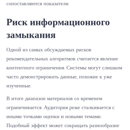
сопоставляются показатели.
Риск информационного
замыкания
Одной из самых обсуждаемых рисков
рекомендательных алгоритмов считается явление
контентного ограничения. Системы могут слишком
часто демонстрировать данные, похожие к уже
изученные.
В итоге диапазон материалов со временем
ограничивается. Аудитория реже сталкивается с
иными точками оценки и новыми темами.
Подобный эффект может сокращать разнообразие