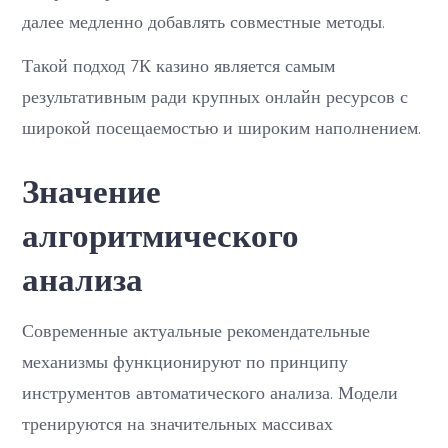
далее медленно добавлять совместные методы.
Такой подход 7К казино является самым
результативным ради крупных онлайн ресурсов с
широкой посещаемостью и широким наполнением.
Значение
алгоритмического
анализа
Современные актуальные рекомендательные
механизмы функционируют по принципу
инструментов автоматического анализа. Модели
тренируются на значительных массивах