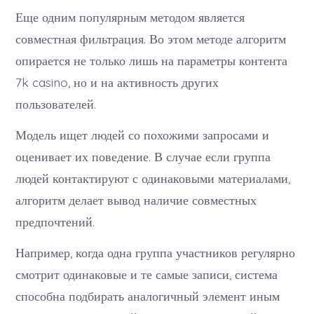
Еще одним популярным методом является
совместная фильтрация. Во этом методе алгоритм
опирается не только лишь на параметры контента
7k casino, но и на активность других
пользователей.
Модель ищет людей со похожими запросами и
оценивает их поведение. В случае если группа
людей контактируют с одинаковыми материалами,
алгоритм делает вывод наличие совместных
предпочтений.
Например, когда одна группа участников регулярно
смотрит одинаковые и те самые записи, система
способна подбирать аналогичный элемент иным