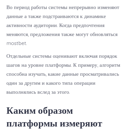
Во период работы системы непрерывно изменяют
данные а также подстраиваются к динамике
активности аудитории. Когда предпочтения
меняются, предложения также могут обновляться
mostbet.
Отдельные системы оценивают включая порядок
шагов на уровне платформы. К примеру, алгоритм
способна изучать, какие данные просматривались
один за другим и какого типа операции
выполнялись вслед за этого.
Каким образом
платформы измеряют