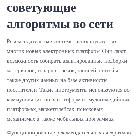
советующие
алгоритмы во сети
Рекомендательные системы используются во
многих новых электронных платформ. Они дают
возможность собирать адаптированные подборки
материалов, товаров, треков, записей, статей а
также других данных на базе активности
посетителей. Такие инструменты используются во
коммуникационных платформах, мультимедийных
платформах, маркетплейсах, поисковых
механизмах а также мобильных программах.
Функционирование рекомендательных алгоритмов