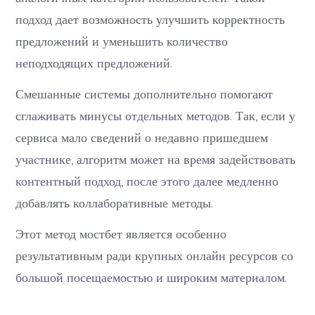
подход дает возможность улучшить корректность
предложений и уменьшить количество
неподходящих предложений.
Смешанные системы дополнительно помогают
сглаживать минусы отдельных методов. Так, если у
сервиса мало сведений о недавно пришедшем
участнике, алгоритм может на время задействовать
контентный подход, после этого далее медленно
добавлять коллаборативные методы.
Этот метод мостбет является особенно
результативным ради крупных онлайн ресурсов со
большой посещаемостью и широким материалом.