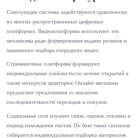
Советующие системы задействуются практически
во многих распространенных цифровых
платформах. Видеоплатформы используют эти
механизмы ради формирования выдачи роликов и
машинного подбора очередного видео.
Стриминговые платформы формируют
индивидуальные плейлисты по основе открытий а
также интересов аудитории. Онлайн-магазины
предлагают предложения со анализом
последовательности переходов и покупок.
Социальные сети изучают связи, оценки, отклики и
период нахождения постов. По базе таких сигналов
собирается индивидуальная подборка материалов.