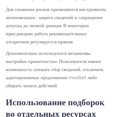
Для снижения рисков применяются инструменты
анонимизации , защита сведений и сокращение
допуска до личной данным. В некоторых
юрисдикциях работа рекомендательных
алгоритмов регулируется правом.
Дополнительно используются механизмы
настройки приватностью. Пользователи имеют
возможность снижать сбор сведений, отключать
адаптированные предложения mostbet либо
убирать записи действий.
Использование подборок
во отдельных ресурсах