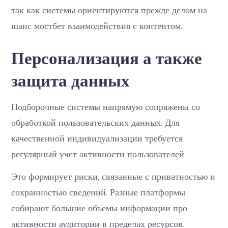
так как системы ориентируются прежде делом на
шанс мостбет взаимодействия с контентом.
Персонализация а также
защита данных
Подборочные системы напрямую сопряжены со
обработкой пользовательских данных. Для
качественной индивидуализации требуется
регулярный учет активности пользователей.
Это формирует риски, связанные с приватностью и
сохранностью сведений. Разные платформы
собирают большие объемы информации про
активности аудитории в пределах ресурсов.