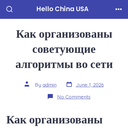
Skip
Hello China USA
to
Search
Men
Toggle
content
Как организованы
советующие
алгоритмы во сети
Post
Post
By
admin
June 1, 2026
date
author
on
No Comments
Как
организованы
советующие
Как организованы
алгоритмы
во
сети