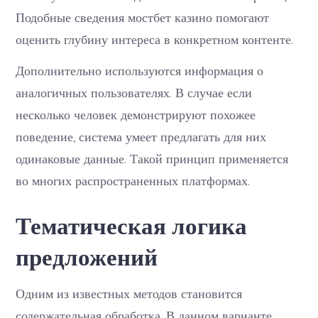
Подобные сведения мостбет казино помогают
оценить глубину интереса в конкретном контенте.
Дополнительно используются информация о
аналогичных пользователях. В случае если
несколько человек демонстрируют похожее
поведение, система умеет предлагать для них
одинаковые данные. Такой принцип применяется
во многих распространенных платформах.
Тематическая логика
предложений
Одним из известных методов становится
содержательная обработка. В данном варианте