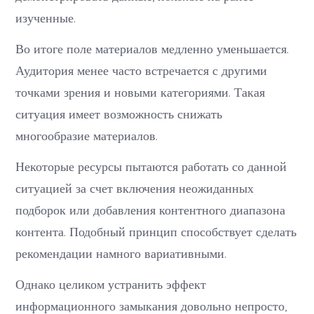
изученные.
Во итоге поле материалов медленно уменьшается.
Аудитория менее часто встречается с другими
точками зрения и новыми категориями. Такая
ситуация имеет возможность снижать
многообразие материалов.
Некоторые ресурсы пытаются работать со данной
ситуацией за счет включения неожиданных
подборок или добавления контентного диапазона
контента. Подобный принцип способствует сделать
рекомендации намного вариативными.
Однако целиком устранить эффект
информационного замыкания довольно непросто,