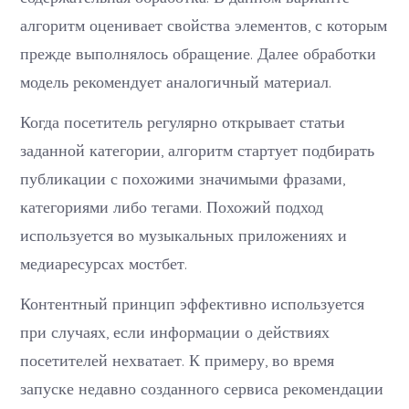
алгоритм оценивает свойства элементов, с которым
прежде выполнялось обращение. Далее обработки
модель рекомендует аналогичный материал.
Когда посетитель регулярно открывает статьи
заданной категории, алгоритм стартует подбирать
публикации с похожими значимыми фразами,
категориями либо тегами. Похожий подход
используется во музыкальных приложениях и
медиаресурсах мостбет.
Контентный принцип эффективно используется
при случаях, если информации о действиях
посетителей нехватает. К примеру, во время
запуске недавно созданного сервиса рекомендации