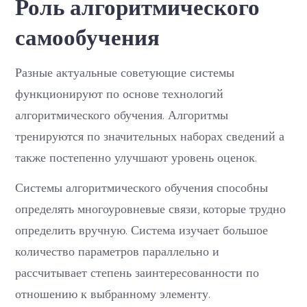
Роль алгоритмического
самообучения
Разные актуальные советующие системы
функционируют по основе технологий
алгоритмического обучения. Алгоритмы
тренируются по значительных наборах сведений а
также постепенно улучшают уровень оценок.
Системы алгоритмического обучения способны
определять многоуровневые связи, которые трудно
определить вручную. Система изучает большое
количество параметров параллельно и
рассчитывает степень заинтересованности по
отношению к выбранному элементу.