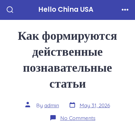
Skip
Hello China USA
to
Search
Men
Toggle
content
Как формируются
действенные
познавательные
статьи
Post
Post
By
admin
May 31, 2026
date
author
on
No Comments
Как
формируются
действенные