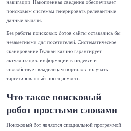
навигации. Накопленная сведения обеспечивает
поисковым системам генерировать релевантные
данные выдачи.
Без работы поисковых ботов сайты оставались бы
незаметными для посетителей. Систематическое
сканирование Вулкан казино гарантирует
актуализацию информации в индексе и
способствует владельцам порталов получать
таргетированный посещаемость.
Что такое поисковый
робот простыми словами
Поисковый бот является специальной программой,