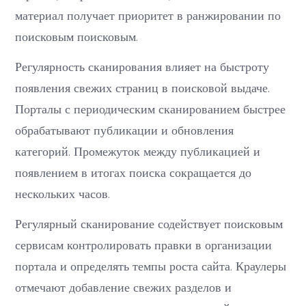
материал получает приоритет в ранжировании по
поисковым поисковым.
Регулярность сканирования влияет на быстроту
появления свежих страниц в поисковой выдаче.
Порталы с периодическим сканированием быстрее
обрабатывают публикации и обновления
категорий. Промежуток между публикацией и
появлением в итогах поиска сокращается до
нескольких часов.
Регулярный сканирование содействует поисковым
сервисам контролировать правки в организации
портала и определять темпы роста сайта. Краулеры
отмечают добавление свежих разделов и