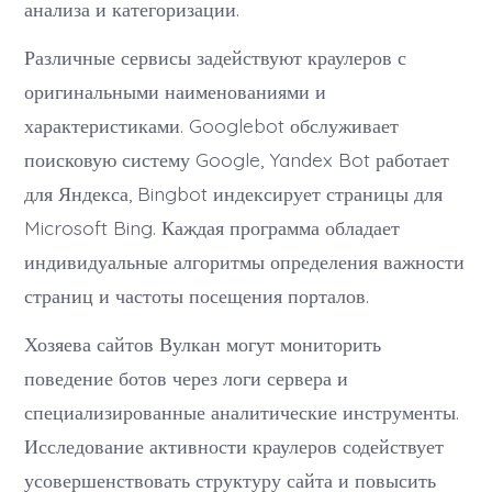
анализа и категоризации.
Различные сервисы задействуют краулеров с
оригинальными наименованиями и
характеристиками. Googlebot обслуживает
поисковую систему Google, Yandex Bot работает
для Яндекса, Bingbot индексирует страницы для
Microsoft Bing. Каждая программа обладает
индивидуальные алгоритмы определения важности
страниц и частоты посещения порталов.
Хозяева сайтов Вулкан могут мониторить
поведение ботов через логи сервера и
специализированные аналитические инструменты.
Исследование активности краулеров содействует
усовершенствовать структуру сайта и повысить