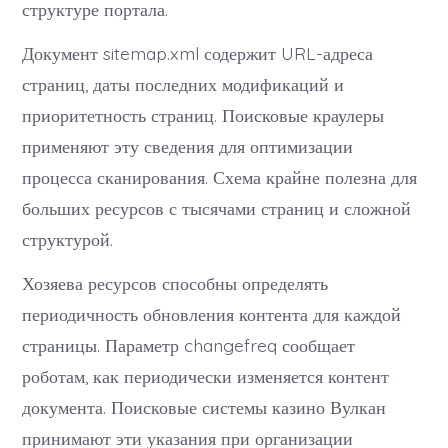
структуре портала.
Документ sitemap.xml содержит URL-адреса
страниц, даты последних модификаций и
приоритетность страниц. Поисковые краулеры
применяют эту сведения для оптимизации
процесса сканирования. Схема крайне полезна для
больших ресурсов с тысячами страниц и сложной
структурой.
Хозяева ресурсов способны определять
периодичность обновления контента для каждой
страницы. Параметр changefreq сообщает
роботам, как периодически изменяется контент
документа. Поисковые системы казино Вулкан
принимают эти указания при организации