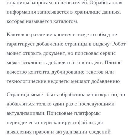
страницы запросам пользователей. Обработанная
информация записывается в хранилище данных,
которая называется каталогом.
Ключевое различие кроется в том, что обход не
гарантирует добавление страницы в выдачу. Робот
может открыть документ, но поисковая сервис
может отклонить добавлять его в индекс. Плохое
качество контента, дублирование текстов или
технологические недочеты мешают добавлению.
Страница может быть обработана многократно, но
добавляться только один раз с последующими
актуализациями. Поисковые платформы
периодически пересканируют файлы для
выявления правок и актуализации сведений.