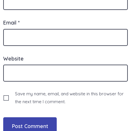
Email
*
Website
Save my name, email, and website in this browser for
the next time I comment.