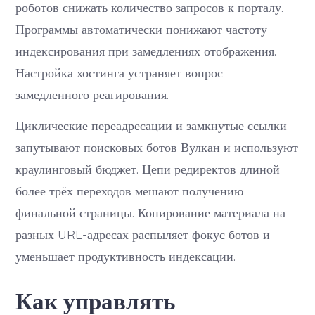
роботов снижать количество запросов к порталу.
Программы автоматически понижают частоту
индексирования при замедлениях отображения.
Настройка хостинга устраняет вопрос
замедленного реагирования.
Циклические переадресации и замкнутые ссылки
запутывают поисковых ботов Вулкан и используют
краулинговый бюджет. Цепи редиректов длиной
более трёх переходов мешают получению
финальной страницы. Копирование материала на
разных URL-адресах распыляет фокус ботов и
уменьшает продуктивность индексации.
Как управлять