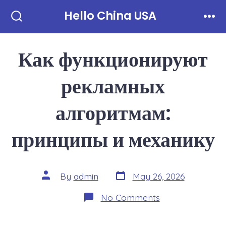
Skip
Hello China USA
to
Search
Men
Toggle
content
Как функционируют
рекламных
алгоритмам:
принципы и механику
Post
Post
By
admin
May 26, 2026
date
author
on
No Comments
Как
функционируют
рекламных