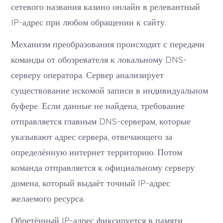
сетевого названия казино онлайн в релевантный
IP-адрес при любом обращении к сайту.
Механизм преобразования происходит с передачи
команды от обозревателя к локальному DNS-
серверу оператора. Сервер анализирует
существование искомой записи в индивидуальном
буфере. Если данные не найдена, требование
отправляется главным DNS-серверам, которые
указывают адрес сервера, отвечающего за
определённую интернет территорию. Потом
команда отправляется к официальному серверу
домена, который выдаёт точный IP-адрес
желаемого ресурса.
Обретённый IP-адрес фиксируется в памяти