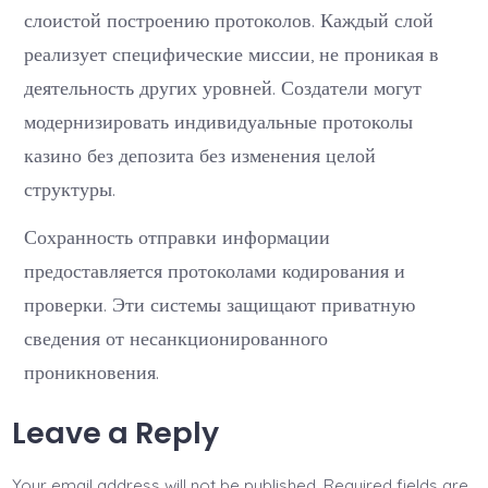
слоистой построению протоколов. Каждый слой
реализует специфические миссии, не проникая в
деятельность других уровней. Создатели могут
модернизировать индивидуальные протоколы
казино без депозита без изменения целой
структуры.
Сохранность отправки информации
предоставляется протоколами кодирования и
проверки. Эти системы защищают приватную
сведения от несанкционированного
проникновения.
Leave a Reply
Your email address will not be published.
Required fields are