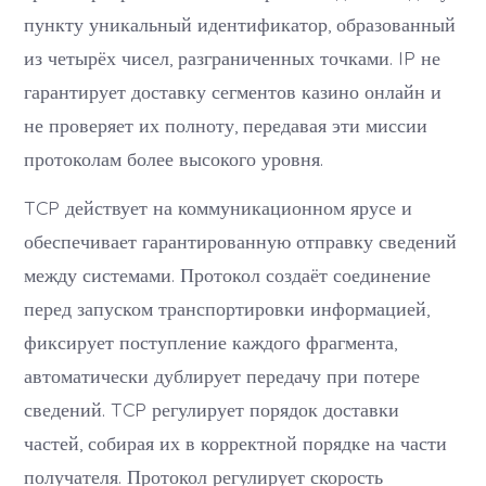
пункту уникальный идентификатор, образованный
из четырёх чисел, разграниченных точками. IP не
гарантирует доставку сегментов казино онлайн и
не проверяет их полноту, передавая эти миссии
протоколам более высокого уровня.
TCP действует на коммуникационном ярусе и
обеспечивает гарантированную отправку сведений
между системами. Протокол создаёт соединение
перед запуском транспортировки информацией,
фиксирует поступление каждого фрагмента,
автоматически дублирует передачу при потере
сведений. TCP регулирует порядок доставки
частей, собирая их в корректной порядке на части
получателя. Протокол регулирует скорость