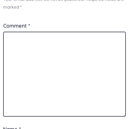
marked
*
Comment
*