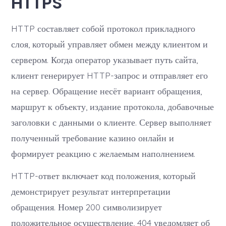
HTTPS
HTTP составляет собой протокол прикладного
слоя, который управляет обмен между клиентом и
сервером. Когда оператор указывает путь сайта,
клиент генерирует HTTP-запрос и отправляет его
на сервер. Обращение несёт вариант обращения,
маршрут к объекту, издание протокола, добавочные
заголовки с данными о клиенте. Сервер выполняет
полученный требование казино онлайн и
формирует реакцию с желаемым наполнением.
HTTP-ответ включает код положения, который
демонстрирует результат интерпретации
обращения. Номер 200 символизирует
положительное осуществление, 404 уведомляет об