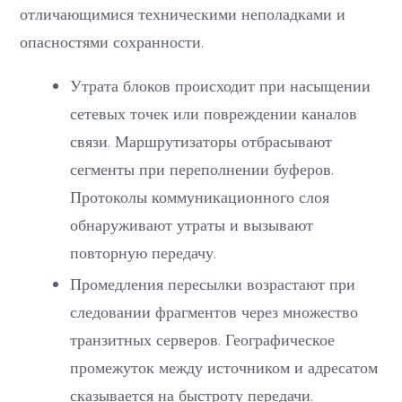
отличающимися техническими неполадками и
опасностями сохранности.
Утрата блоков происходит при насыщении
сетевых точек или повреждении каналов
связи. Маршрутизаторы отбрасывают
сегменты при переполнении буферов.
Протоколы коммуникационного слоя
обнаруживают утраты и вызывают
повторную передачу.
Промедления пересылки возрастают при
следовании фрагментов через множество
транзитных серверов. Географическое
промежуток между источником и адресатом
сказывается на быстроту передачи.