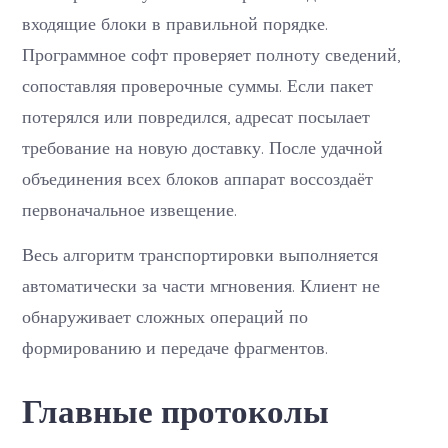
входящие блоки в правильной порядке.
Программное софт проверяет полноту сведений,
сопоставляя проверочные суммы. Если пакет
потерялся или повредился, адресат посылает
требование на новую доставку. После удачной
объединения всех блоков аппарат воссоздаёт
первоначальное извещение.
Весь алгоритм транспортировки выполняется
автоматически за части мгновения. Клиент не
обнаруживает сложных операций по
формированию и передаче фрагментов.
Главные протоколы