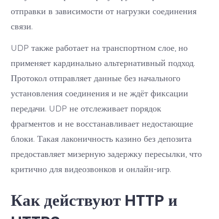
отправки в зависимости от нагрузки соединения
связи.
UDP также работает на транспортном слое, но
применяет кардинально альтернативный подход.
Протокол отправляет данные без начального
установления соединения и не ждёт фиксации
передачи. UDP не отслеживает порядок
фрагментов и не восстанавливает недостающие
блоки. Такая лаконичность казино без депозита
предоставляет мизерную задержку пересылки, что
критично для видеозвонков и онлайн-игр.
Как действуют HTTP и