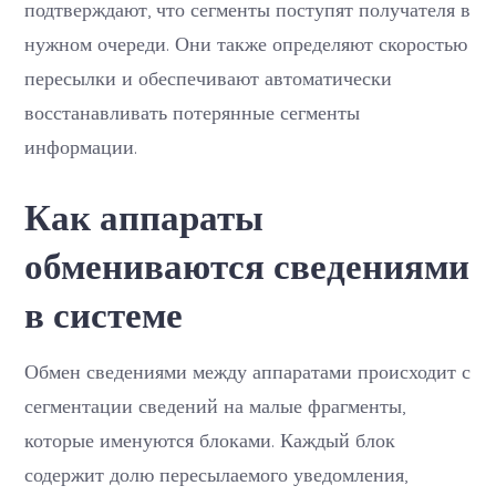
подтверждают, что сегменты поступят получателя в
нужном очереди. Они также определяют скоростью
пересылки и обеспечивают автоматически
восстанавливать потерянные сегменты
информации.
Как аппараты
обмениваются сведениями
в системе
Обмен сведениями между аппаратами происходит с
сегментации сведений на малые фрагменты,
которые именуются блоками. Каждый блок
содержит долю пересылаемого уведомления,