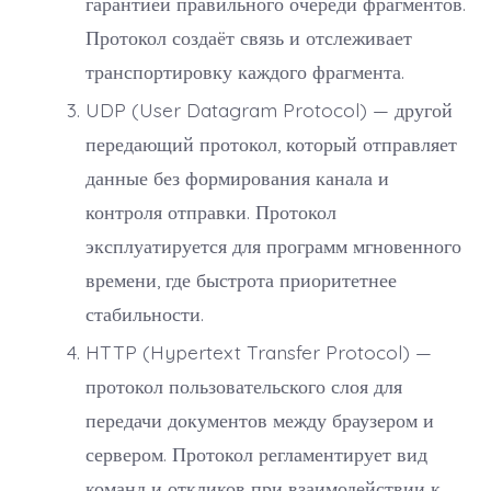
гарантией правильного очереди фрагментов.
Протокол создаёт связь и отслеживает
транспортировку каждого фрагмента.
UDP (User Datagram Protocol) — другой
передающий протокол, который отправляет
данные без формирования канала и
контроля отправки. Протокол
эксплуатируется для программ мгновенного
времени, где быстрота приоритетнее
стабильности.
HTTP (Hypertext Transfer Protocol) —
протокол пользовательского слоя для
передачи документов между браузером и
сервером. Протокол регламентирует вид
команд и откликов при взаимодействии к