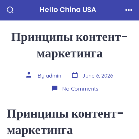
Skip
Hello China USA
to
Search
Men
Toggle
content
Принципы контент-
маркетинга
Post
Post
By
admin
June 6, 2026
date
author
on
No Comments
Принципы
контент-
маркетинга
Принципы контент-
маркетинга