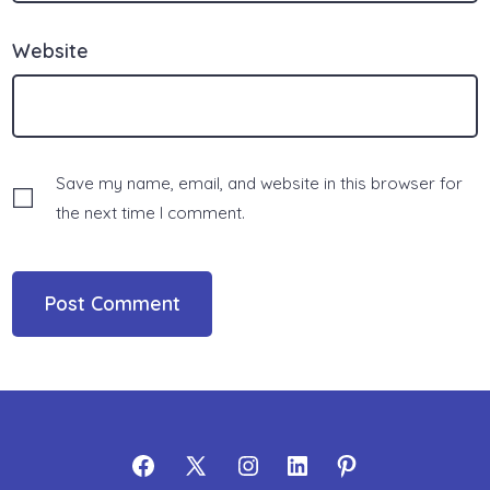
Website
Save my name, email, and website in this browser for
the next time I comment.
Open
Open
Open
Open
Open