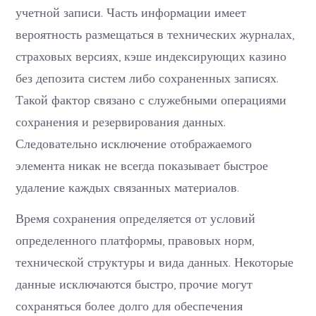
учетной записи. Часть информации имеет
вероятность размещаться в технических журналах,
страховых версиях, кэше индексирующих казино
без депозита систем либо сохраненных записях.
Такой фактор связано с служебными операциями
сохранения и резервирования данных.
Следовательно исключение отображаемого
элемента никак не всегда показывает быстрое
удаление каждых связанных материалов.
Время сохранения определяется от условий
определенного платформы, правовых норм,
технической структуры и вида данных. Некоторые
данные исключаются быстро, прочие могут
сохраняться более долго для обеспечения