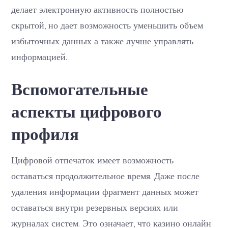
делает электронную активность полностью
скрытой, но дает возможность уменьшить объем
избыточных данных а также лучше управлять
информацией.
Вспомогательные
аспекты цифрового
профиля
Цифровой отпечаток имеет возможность
оставаться продолжительное время. Даже после
удаления информации фрагмент данных может
оставаться внутри резервных версиях или
журналах систем. Это означает, что казино онлайн