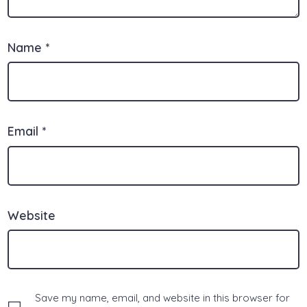
Name
*
Email
*
Website
Save my name, email, and website in this browser for