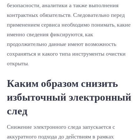
безопасности, аналитики а также выполнения
контрактных обязательств. Следовательно перед
применением сервиса необходимо понимать, какие
именно сведения фиксируются, как
продолжительно данные имеют возможность
сохраняться и какого типа инструменты очистки
открыты.
Каким образом снизить
избыточный электронный
след
Снижение электронного следа запускается с
аккуратного подхода до действиям в рамках