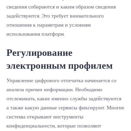
сведения собираются и каким образом сведения
задействуются. Это требует внимательного
отношения к параметрам и условиям
использования платформ.
Регулирование
электронным профилем
Управление цифрового отпечатка начинается со
анализа причин информации. Необходимо
отслеживать, какие именно службы задействуются
а также какую данные сервисы фиксируют. Многие
системы открывают инструменты
конфиденциальности, которые позволяют