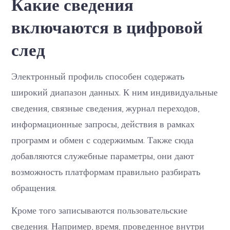
Какие сведения
включаются в цифровой
след
Электронный профиль способен содержать
широкий диапазон данных. К ним индивидуальные
сведения, связные сведения, журнал переходов,
информационные запросы, действия в рамках
программ и обмен с содержимым. Также сюда
добавляются служебные параметры, они дают
возможность платформам правильно разбирать
обращения.
Кроме того записываются пользовательские
сведения. Например, время, проведенное внутри