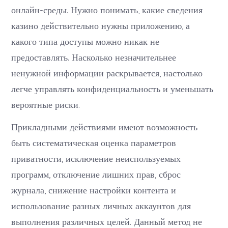
онлайн-среды. Нужно понимать, какие сведения
казино действительно нужны приложению, а
какого типа доступы можно никак не
предоставлять. Насколько незначительнее
ненужной информации раскрывается, настолько
легче управлять конфиденциальность и уменьшать
вероятные риски.
Прикладными действиями имеют возможность
быть систематическая оценка параметров
приватности, исключение неиспользуемых
программ, отключение лишних прав, сброс
журнала, снижение настройки контента и
использование разных личных аккаунтов для
выполнения различных целей. Данный метод не