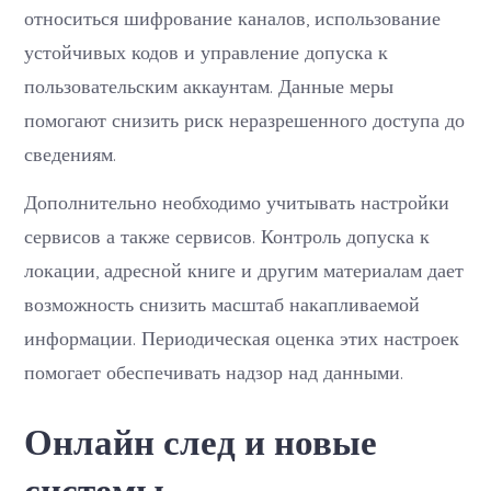
относиться шифрование каналов, использование
устойчивых кодов и управление допуска к
пользовательским аккаунтам. Данные меры
помогают снизить риск неразрешенного доступа до
сведениям.
Дополнительно необходимо учитывать настройки
сервисов а также сервисов. Контроль допуска к
локации, адресной книге и другим материалам дает
возможность снизить масштаб накапливаемой
информации. Периодическая оценка этих настроек
помогает обеспечивать надзор над данными.
Онлайн след и новые
системы