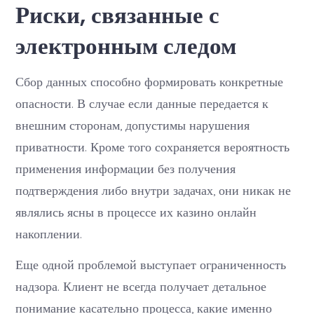
Риски, связанные с
электронным следом
Сбор данных способно формировать конкретные
опасности. В случае если данные передается к
внешним сторонам, допустимы нарушения
приватности. Кроме того сохраняется вероятность
применения информации без получения
подтверждения либо внутри задачах, они никак не
являлись ясны в процессе их казино онлайн
накоплении.
Еще одной проблемой выступает ограниченность
надзора. Клиент не всегда получает детальное
понимание касательно процесса, какие именно