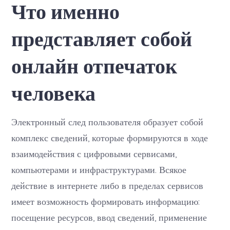
Что именно
собой
онлайн
отпечаток
представляет собой
человека
онлайн отпечаток
человека
Электронный след пользователя образует собой
комплекс сведений, которые формируются в ходе
взаимодействия с цифровыми сервисами,
компьютерами и инфраструктурами. Всякое
действие в интернете либо в пределах сервисов
имеет возможность формировать информацию:
посещение ресурсов, ввод сведений, применение