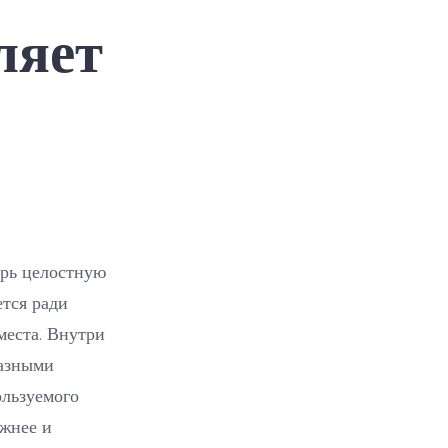
RAID
ляет
и
зачем
массив
используется
трь целостную
тся ради
места. Внутри
разными
ользуемого
ежнее и