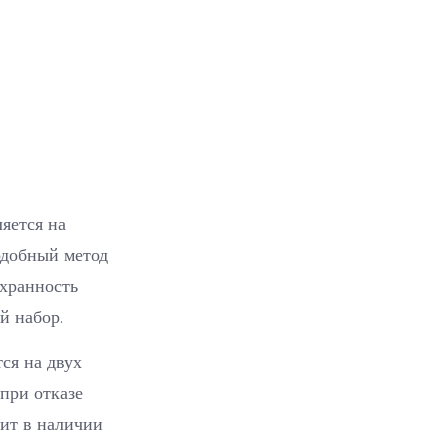
яется на
одобный метод
охранность
й набор.
ся на двух
 при отказе
оит в наличии