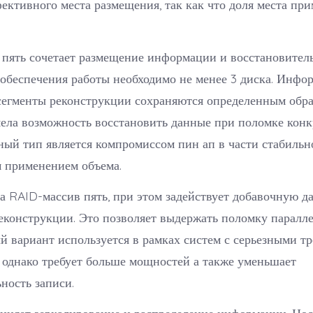
ктивного места размещения, так как что доля места при
 пять сочетает размещение информации и восстановител
 обеспечения работы необходимо не менее 3 диска. Инфо
сегменты реконструкции сохраняются определенным обра
ела возможность восстановить данные при поломке конк
ный тип является компромиссом пин ап в части стабильн
 применением объема.
а RAID-массив пять, при этом задействует добавочную д
конструкции. Это позволяет выдержать поломку паралле
й вариант используется в рамках систем с серьезными т
 однако требует больше мощностей а также уменьшает
ность записи.
диняет зеркалирование и распределение информации. Но