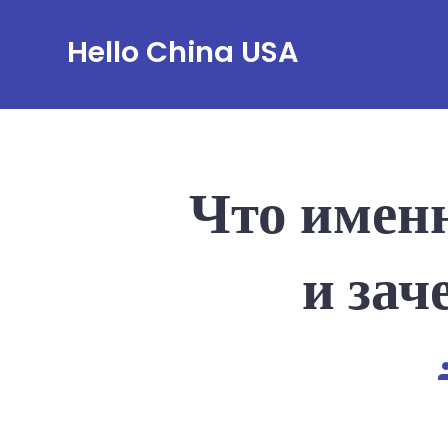
Skip
Hello China USA
to
content
Что именн
и зач
P
a