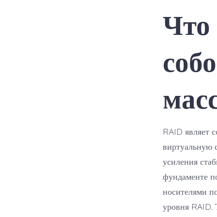
Что
собо
мас
RAID являет с
виртуальную 
усиления стаб
фундаменте п
носителями по
уровня RAID. 