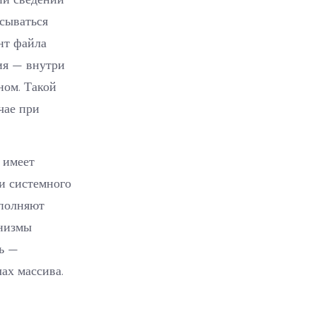
исываться
нт файла
ия — внутри
ном. Такой
чае при
 имеет
и системного
ыполняют
анизмы
ь —
ах массива.