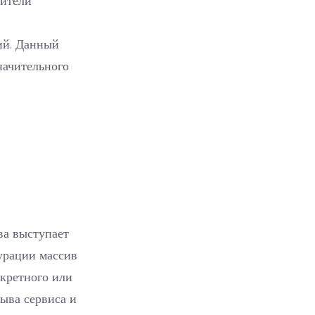
ий. Данный
начительного
ва выступает
урации массив
нкретного или
ыва сервиса и