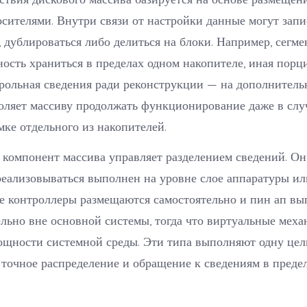
сителями. Внутри связи от настройки данные могут зап
 дублироваться либо делиться на блоки. Например, сегме
ость храниться в пределах одном накопителе, иная порц
трольная сведения ради реконструкции — на дополнитель
оляет массиву продолжать функционирование даже в слу
ке отдельного из накопителей.
компонент массива управляет разделением сведений. Он
еализовываться выполнен на уровне слое аппаратуры ил
е контроллеры размещаются самостоятельно и пин ап в
льно вне основной системы, тогда что виртуальные мех
ощности системной среды. Эти типа выполняют одну цел
точное распределение и обращение к сведениям в предел