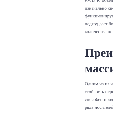
изначально св
функционирую
подход дает б
количества но
Преи
масс
Одним из из ч
стойкость пер
способен прод
ряда носителе