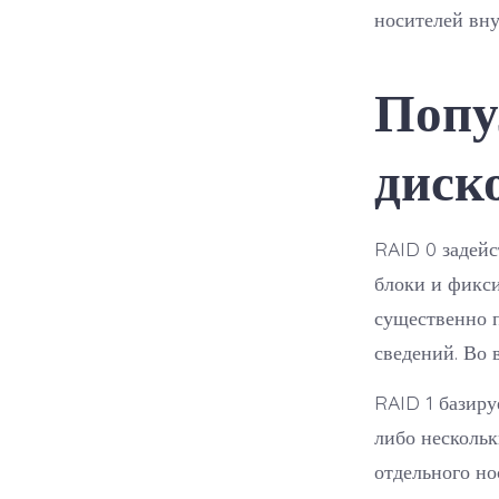
носителей вну
Попу
диск
RAID 0 задейс
блоки и фикси
существенно п
сведений. Во 
RAID 1 базиру
либо нескольк
отдельного но