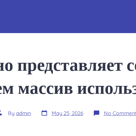
о представляет 
ем массив исполь
Post
ost
By
admin
May 25, 2026
No Comment
date
uthor