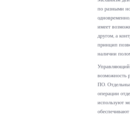
по разными но
одновременно,
имеет возможн
другом, а кон
принцип позв
наличии полом
Управляющий 
возможность р
ПО. Отдельны
операции отде
используют м
обеспечивают 