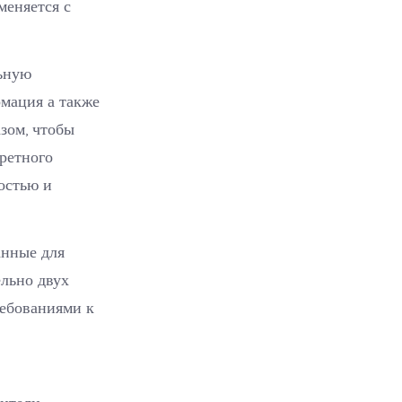
меняется с
ьную
рмация а также
зом, чтобы
ретного
остью и
анные для
льно двух
ребованиями к
сители