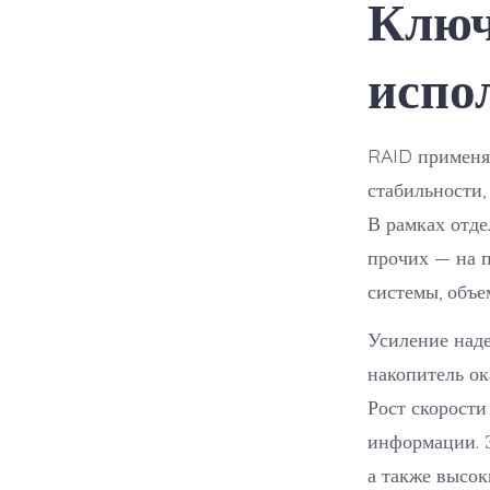
Ключ
испо
RAID применя
стабильности,
В рамках отде
прочих — на п
системы, объе
Усиление наде
накопитель ок
Рост скорости
информации. Э
а также высок