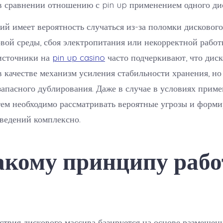
в сравнении отношению с pin up применением одного ди
ий имеет вероятность случаться из-за поломки дискового
вой среды, сбоя электропитания или некорректной рабо
источники на
pin up casino
часто подчеркивают, что дис
в качестве механизм усиления стабильности хранения, но 
запасного дублирования. Даже в случае в условиях прим
ем необходимо рассматривать вероятные угрозы и форми
ведений комплексно.
акому принципу рабо
твия дискового массива базируется на основе размещен