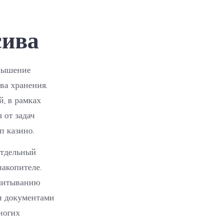
сива
овышение
ва хранения.
й, в рамках
 от задач
п казино.
отдельный
накопителе.
считыванию
и документами
ногих