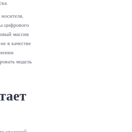
ска.
 носителя,
ты цифрового
ковый массив
не в качестве
енении
ровать модель
тает
ии сведений