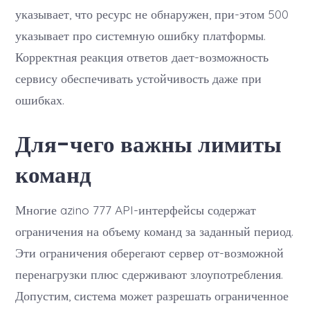
указывает, что ресурс не обнаружен, при-этом 500
указывает про системную ошибку платформы.
Корректная реакция ответов дает-возможность
сервису обеспечивать устойчивость даже при
ошибках.
Для-чего важны лимиты
команд
Многие azino 777 API-интерфейсы содержат
ограничения на объему команд за заданный период.
Эти ограничения оберегают сервер от-возможной
перенагрузки плюс сдерживают злоупотребления.
Допустим, система может разрешать ограниченное