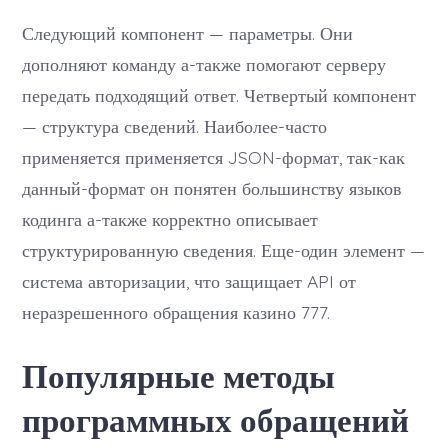
Следующий компонент — параметры. Они
дополняют команду а-также помогают серверу
передать подходящий ответ. Четвертый компонент
— структура сведений. Наиболее-часто
применяется применяется JSON-формат, так-как
данный-формат он понятен большинству языков
кодинга а-также корректно описывает
структурированную сведения. Еще-один элемент —
система авторизации, что защищает API от
неразрешенного обращения казино 777.
Популярные методы
программных обращений