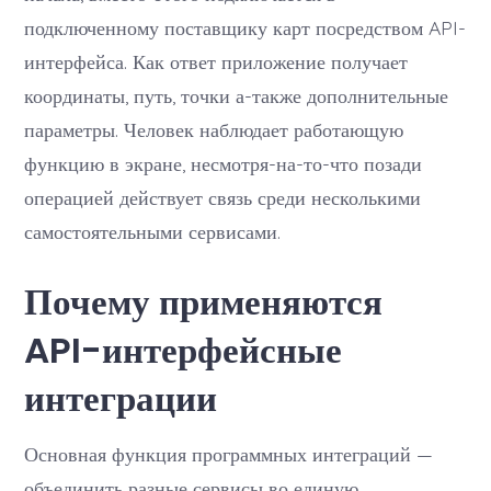
подключенному поставщику карт посредством API-
интерфейса. Как ответ приложение получает
координаты, путь, точки а-также дополнительные
параметры. Человек наблюдает работающую
функцию в экране, несмотря-на-то-что позади
операцией действует связь среди несколькими
самостоятельными сервисами.
Почему применяются
API-интерфейсные
интеграции
Основная функция программных интеграций —
объединить разные сервисы во единую