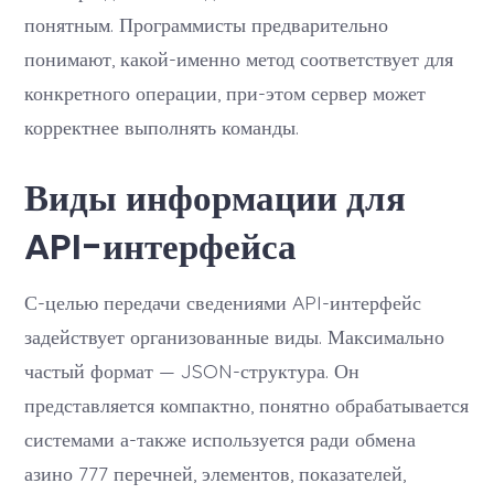
понятным. Программисты предварительно
понимают, какой-именно метод соответствует для
конкретного операции, при-этом сервер может
корректнее выполнять команды.
Виды информации для
API-интерфейса
С-целью передачи сведениями API-интерфейс
задействует организованные виды. Максимально
частый формат — JSON-структура. Он
представляется компактно, понятно обрабатывается
системами а-также используется ради обмена
азино 777 перечней, элементов, показателей,