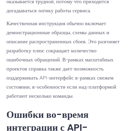
оказывается трудной, потому что приходится
догадываться логику работы сервиса.
Качественная инструкция обычно включает
демонстрационные образцы, схемы данных и
описание распространенных сбоев. Это разгоняет
разработку плюс сокращает количество
ошибочных обращений. В-рамках масштабных
проектов справка также дает-возможность
поддерживать API-интерфейс в-рамках свежем
состоянии, в-особенности если над-платформой
работают несколько команды.
Ошибки во-время
интеграции с API-