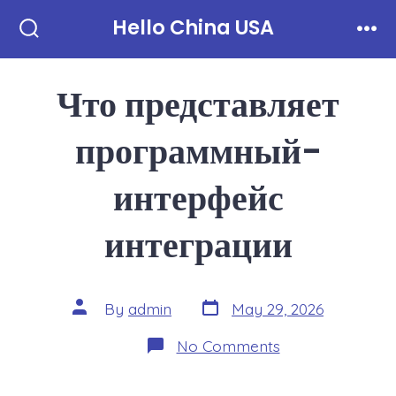
Skip
Hello China USA
to
Search
Men
Toggle
content
Что представляет
программный-
интерфейс
интеграции
Post
Post
By
admin
May 29, 2026
date
author
on
No Comments
Что
представляет
программный-