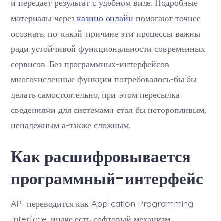
и передает результат с удобном виде. Подробные
материалы через
казино онлайн
помогают точнее
осознать, по-какой-причине эти процессы важны
ради устойчивой функциональности современных
сервисов. Без программных-интерфейсов
многочисленные функции потребовалось-бы бы
делать самостоятельно, при-этом пересылка
сведениями для системами стал бы неторопливым,
ненадежным а-также сложным.
Как расшифровывается
программный-интерфейс
API переводится как Application Programming
Interface, иначе есть софтовый механизм