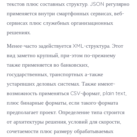
текстов плюс составных структур. JSON регулярно
применяется внутри смартфонных сервисах, веб-
сервисах плюс служебных организационных
решениях.
Менее-часто задействуется XML-структура. Этот
вид заметно крупный, при-этом по-прежнему
также применяется во банковских,
государственных, транспортных а-также
устаревших деловых системах. Также имеют-
возможность применяться CSV-формат, plain text,
плюс бинарные форматы, если такого-формата
предполагает проект. Определение типа строится
от архитектуры решения, условий для скорости,
сочетаемости плюс размеру обрабатываемых