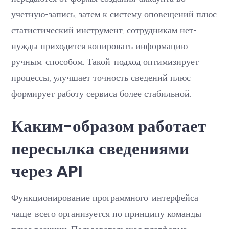
учетную-запись, затем к систему оповещений плюс
статистический инструмент, сотрудникам нет-
нужды приходится копировать информацию
ручным-способом. Такой-подход оптимизирует
процессы, улучшает точность сведений плюс
формирует работу сервиса более стабильной.
Каким-образом работает
пересылка сведениями
через API
Функционирование программного-интерфейса
чаще-всего организуется по принципу команды
плюс реакции. Пользовательская платформа