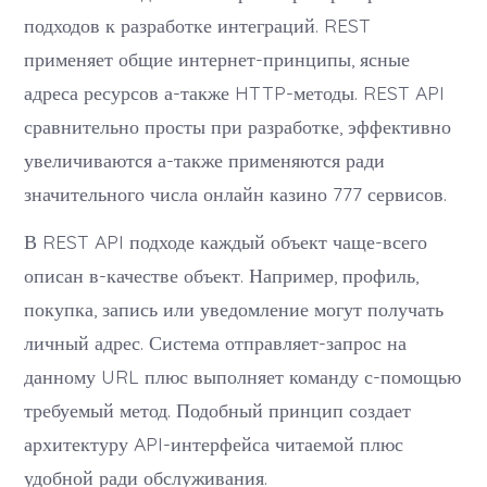
подходов к разработке интеграций. REST
применяет общие интернет-принципы, ясные
адреса ресурсов а-также HTTP-методы. REST API
сравнительно просты при разработке, эффективно
увеличиваются а-также применяются ради
значительного числа онлайн казино 777 сервисов.
В REST API подходе каждый объект чаще-всего
описан в-качестве объект. Например, профиль,
покупка, запись или уведомление могут получать
личный адрес. Система отправляет-запрос на
данному URL плюс выполняет команду с-помощью
требуемый метод. Подобный принцип создает
архитектуру API-интерфейса читаемой плюс
удобной ради обслуживания.