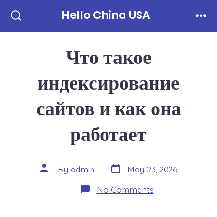
Skip
Hello China USA
to
Search
Men
Toggle
content
Что такое
индексирование
сайтов и как она
работает
Post
Post
By
admin
May 23, 2026
date
author
on
No Comments
Что
такое
индексирование