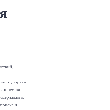
веб-
ая
ресурса
йствий,
ниц и убирают
ехническая
содержимого.
поиске и