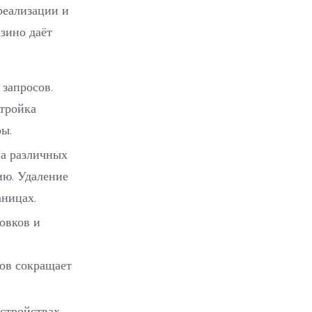
реализации и
зино даёт
 запросов.
тройка
ы.
на различных
ию. Удаление
аницах.
овков и
гов сокращает
стройствах.