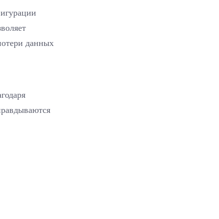
фигурации
зволяет
потери данных
годаря
правдываются