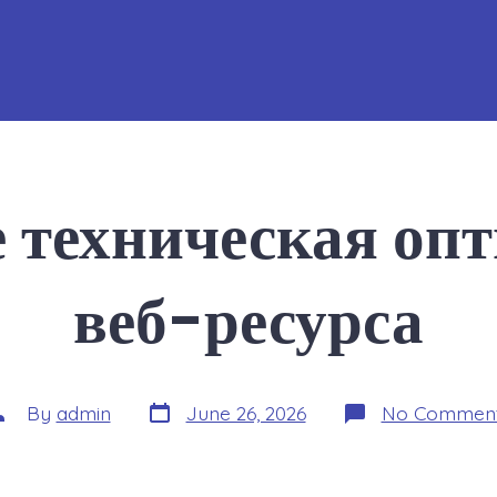
е техническая оп
веб-ресурса
Post
ost
By
admin
June 26, 2026
No Commen
date
uthor