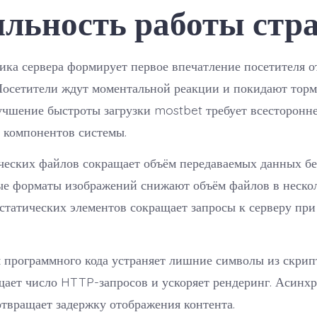
ильность работы стр
ика сервера формирует первое впечатление посетителя о
Посетители ждут моментальной реакции и покидают тор
чшение быстроты загрузки mostbet требует всесторонне
 компонентов системы.
ческих файлов сокращает объём передаваемых данных бе
ые форматы изображений снижают объём файлов в нескол
статических элементов сокращает запросы к серверу пр
программного кода устраняет лишние символы из скрип
щает число HTTP-запросов и ускоряет рендеринг. Асинх
отвращает задержку отображения контента.