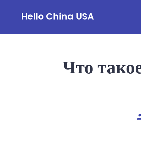
Skip
Hello China USA
to
content
Что тако
P
a