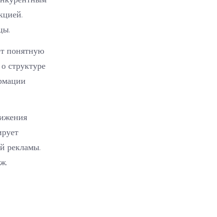
кцией.
цы.
ёт понятную
о структуре
ормации
тижения
ирует
й рекламы.
ж.