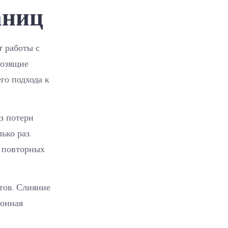
аниц
т работы с
мозящие
го подхода к
з потери
ько раз.
и повторных
тов. Слияние
ронная