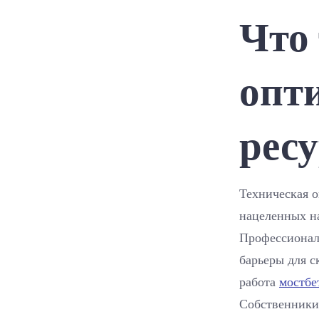
Что
опт
рес
Техническая о
нацеленных н
Профессионал
барьеры для 
работа
мостбе
Собственники