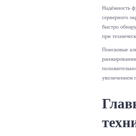
Надёжность ф
серверного о
быстро обнару
при техническ
Поисковые ал
ранжировании
положительно
увеличением 
Глав
техн