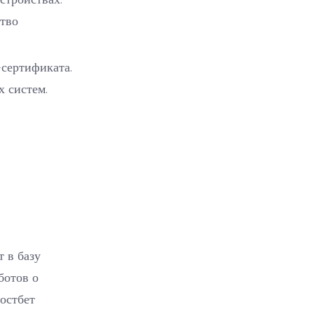
ство
-сертификата.
 систем.
 в базу
ботов о
остбет