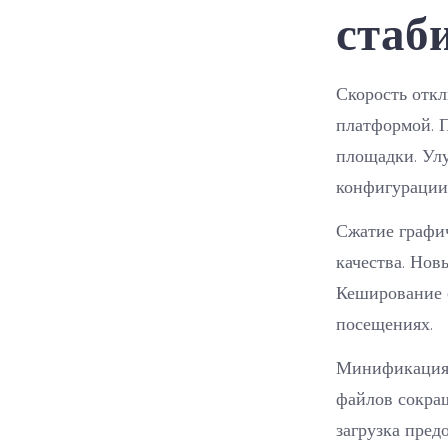
стаб
Скорость откл
платформой. 
площадки. Улу
конфигурации
Сжатие графи
качества. Нов
Кеширование 
посещениях.
Минификация 
файлов сокра
загрузка пред