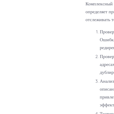
Комплексный п
определяет пр
отслеживать т
Провер
Ошибки
редире
Провер
адреса
дублир
Анализ
описан
привле
эффект
Тестир