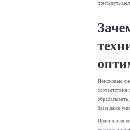
притянуть цел
Заче
техн
опти
Поисковые си
соответствия 
обрабатывать 
базы даже уни
Правильная к
хостинг и по