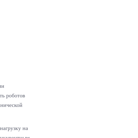
ии
ть роботов
хнической
нагрузку на
конкурентным