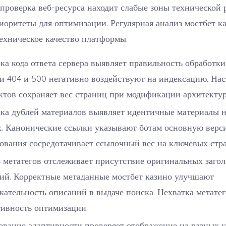
роверка веб-ресурса находит слабые зоны технической 
иоритеты для оптимизации. Регулярная анализ мостбет ка
ехническое качество платформы.
ка кода ответа сервера выявляет правильность обработки
 404 и 500 негативно воздействуют на индексацию. Нас
ктов сохраняет вес страниц при модификации архитектур
ка дублей материалов выявляет идентичные материалы 
х. Канонические ссылки указывают ботам основную верс
ования сосредотачивает ссылочный вес на ключевых стр
 метатегов отслеживает присутствие оригинальных загол
ий. Корректные метаданные мостбет казино улучшают
кательность описаний в выдаче поиска. Нехватка метате
ивность оптимизации.
ование адаптивности проверяет отображение на разных у