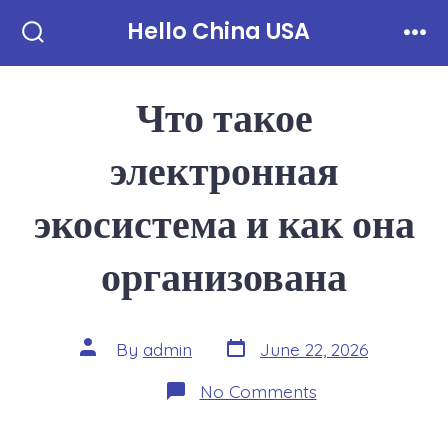
Skip
Hello China USA
to
Search
Men
Toggle
content
Что такое
электронная
экосистема и как она
организована
Post
Post
By
admin
June 22, 2026
date
author
on
No Comments
Что
такое
электронная