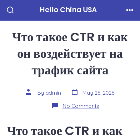
Skip
Hello China USA
to
Search
Men
Toggle
content
Что такое CTR и как
он воздействует на
трафик сайта
Post
Post
By
admin
May 26, 2026
date
author
on
No Comments
Что
такое
CTR
Что такое CTR и как
и
как
он