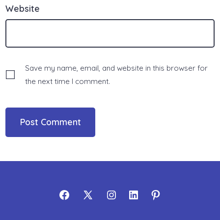
Website
Save my name, email, and website in this browser for
the next time I comment.
Open
Open
Open
Open
Open
Facebook
X
Instagram
LinkedIn
Pinterest