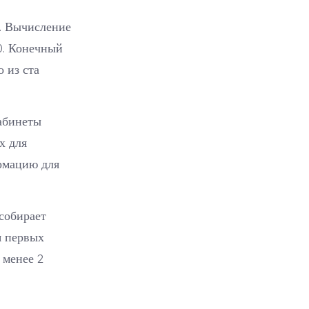
. Вычисление
0. Конечный
о из ста
абинеты
х для
рмацию для
 собирает
я первых
 менее 2