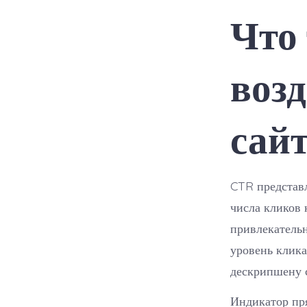
Что 
возд
сай
CTR представл
числа кликов 
привлекательн
уровень клика
дескрипшену 
Индикатор пря