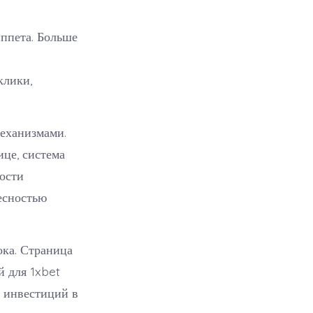
ппета. Больше
клики,
механизмами.
це, система
ости
есностью
ка. Страница
й для 1xbet
з инвестиций в