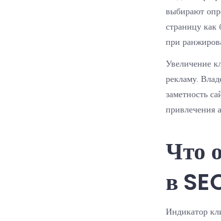
выбирают опр
страницу как 
при ранжиров
Увеличение кл
рекламу. Вла
заметность са
привлечения а
Что 
в SE
Индикатор кли