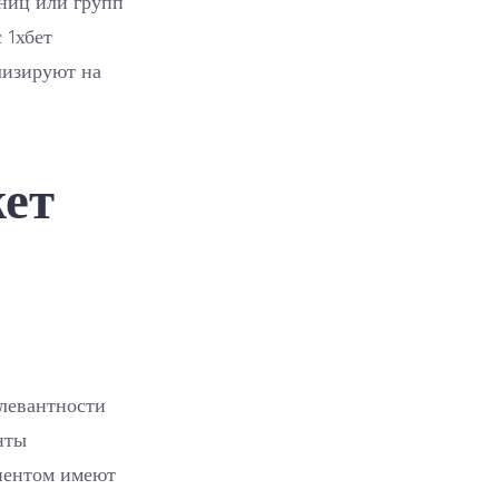
аниц или групп
 1хбет
лизируют на
ет
елевантности
нты
иентом имеют