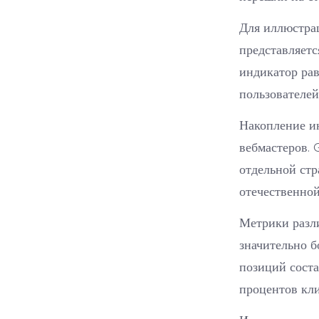
Для иллюстрац
представляетс
индикатор рав
пользователей
Накопление и
вебмастеров. 
отдельной ст
отечественно
Метрики разли
значительно б
позиций соста
процентов кли