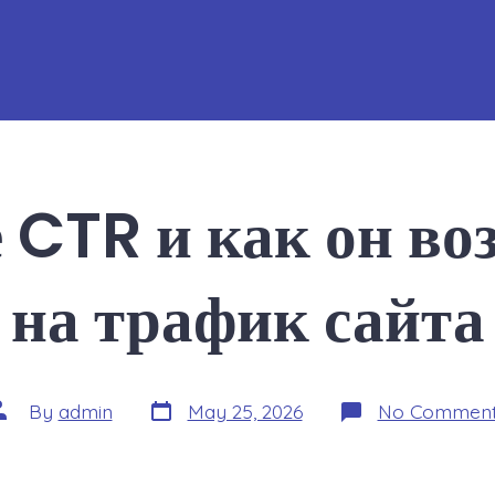
 CTR и как он во
на трафик сайта
Post
ost
By
admin
May 25, 2026
No Comment
date
uthor