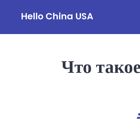
Skip
Hello China USA
to
content
Что такое
P
a