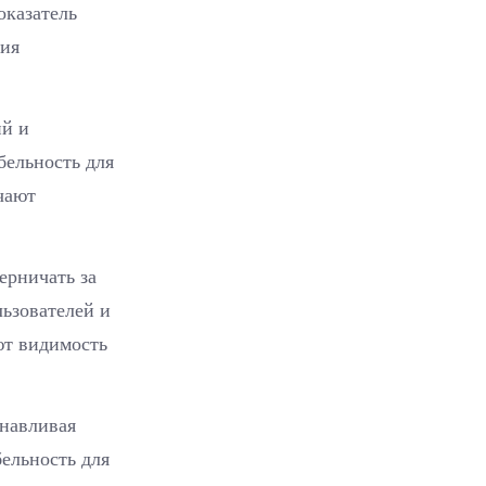
оказатель
ния
ий и
бельность для
чают
ерничать за
льзователей и
ют видимость
анавливая
ельность для