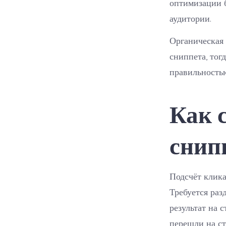
оптимизации 
аудитории.
Органическая 
сниппета, тог
правильность
Как 
снип
Подсчёт клика
Требуется раз
результат на 
перешли на ст