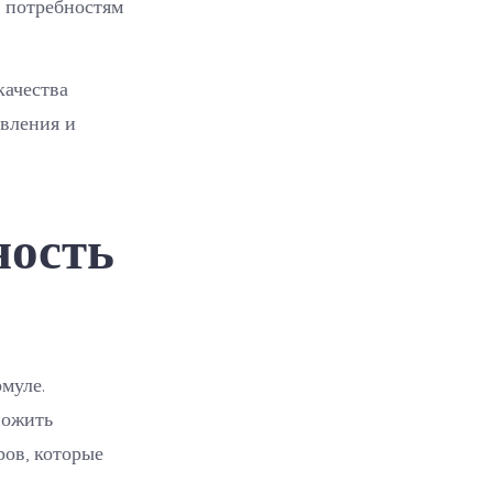
 потребностям
качества
явления и
ность
муле.
ножить
ров, которые