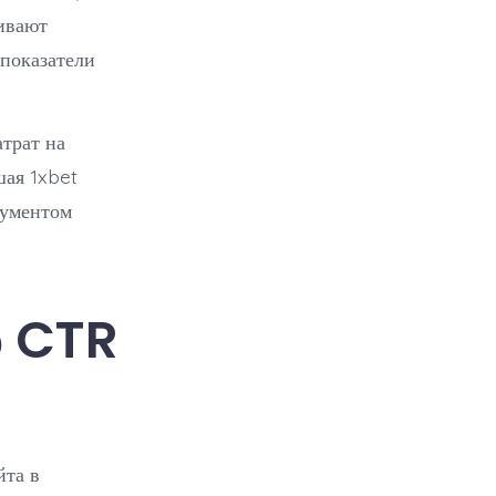
ивают
показатели
атрат на
шая 1xbet
рументом
р CTR
йта в