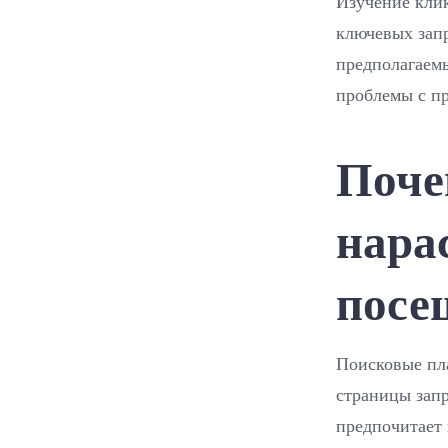
Изучение клик
ключевых запр
предполагаемы
проблемы с пр
Поче
нара
посе
Поисковые пл
страницы запр
предпочитает