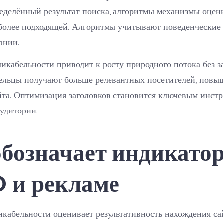
еделённый результат поиска, алгоритмы механизмы оцен
более подходящей. Алгоритмы учитывают поведенческие 
ании.
икабельности приводит к росту природного потока без з
дельцы получают больше релевантных посетителей, повы
йта. Оптимизация заголовков становится ключевым инст
удитории.
обозначает индикато
O и рекламе
кабельности оценивает результативность нахождения са