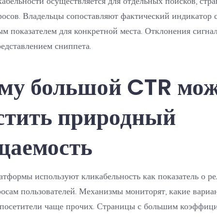
абельности осуществляется для отдельных поисков, стр
осов. Владельцы сопоставляют фактический индикатор с
м показателем для конкретной места. Отклонения сигна
едставлением сниппета.
му большой CTR мож
стить природный
щаемость
атформы используют кликабельность как показатель о р
осам пользователей. Механизмы мониторят, какие вариа
 посетители чаще прочих. Страницы с большим коэффиц