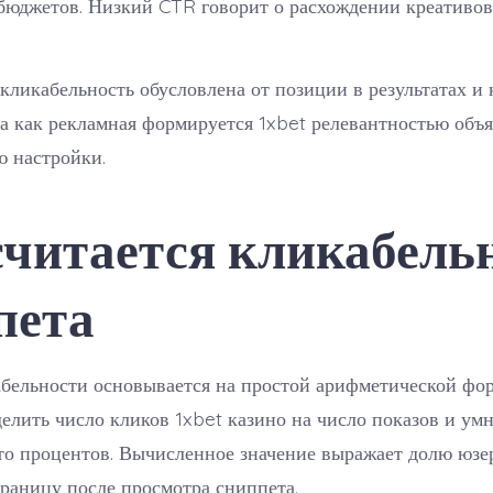
бюджетов. Низкий CTR говорит о расхождении креативов
кликабельность обусловлена от позиции в результатах и 
да как рекламная формируется 1xbet релевантностью объ
ю настройки.
считается кликабель
пета
бельности основывается на простой арифметической фор
делить число кликов 1xbet казино на число показов и ум
сто процентов. Вычисленное значение выражает долю юзе
раницу после просмотра сниппета.