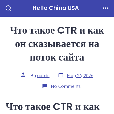
Skip
Hello China USA
to
Search
Men
Toggle
content
Что такое CTR и как
он сказывается на
поток сайта
Post
Post
By
admin
May 26, 2026
date
author
on
No Comments
Что
такое
CTR
Что такое CTR и как
и
как
он