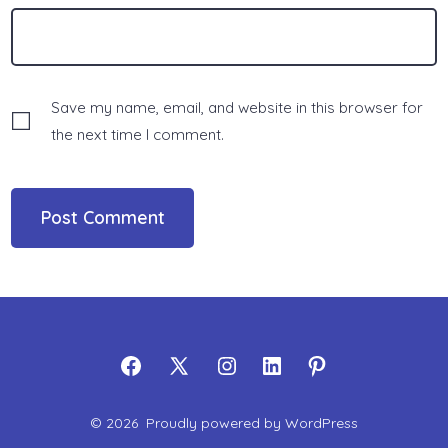
Save my name, email, and website in this browser for
the next time I comment.
Open
Open
Open
Open
Open
Facebook
X
Instagram
LinkedIn
Pinterest
© 2026
Proudly powered by WordPress
in
in
in
in
in