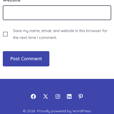
Save my name, email, and website in this browser for
the next time I comment.
Open
Open
Open
Open
Open
Facebook
X
Instagram
LinkedIn
Pinterest
© 2026
Proudly powered by WordPress