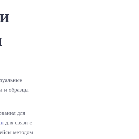
и
 и
no-
code
платформы
ы
и
изуальные
и и образцы
ования для
ан
для связи с
фейсы методом