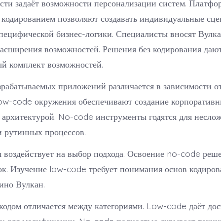
сти задаёт возможности персонализации систем. Платфо
кодированием позволяют создавать индивидуальные сце
пецифической бизнес-логики. Специалисты вносят Вулка
расширения возможностей. Решения без кодирования даю
й комплект возможностей.
зрабатываемых приложений различается в зависимости о
ow-code окружения обеспечивают создание корпоративн
 архитектурой. No-code инструменты годятся для несло
и рутинных процессов.
 воздействует на выбор подхода. Освоение no-code реш
ок. Изучение low-code требует понимания основ кодиров
ино Вулкан.
кодом отличается между категориями. Low-code даёт дос