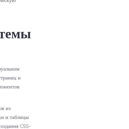
ическую
стемы
изуальном
страниц и
понентов
ов из
ки и таблицы
создания CSS-