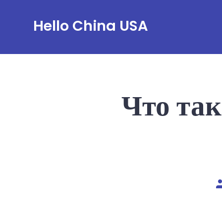
Skip
Hello China USA
to
content
Что та
P
a