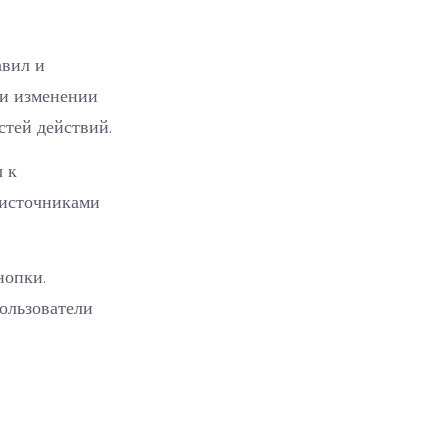
авил и
ли изменении
стей действий.
 к
 источниками
нопки.
Пользователи