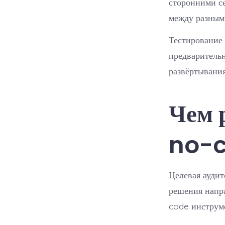
сторонними с
между разным
Тестирование
предваритель
развёртывания
Чем 
no-c
Целевая аудит
решения напр
code инструме