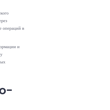
ского
ерез
е операций в
формации и
ку
ных
o-