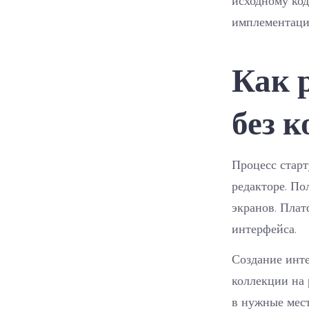
исходному ко
имплементаци
Как 
без 
Процесс старт
редакторе. По
экранов. Плат
интерфейса.
Создание инт
коллекции на 
в нужные мест