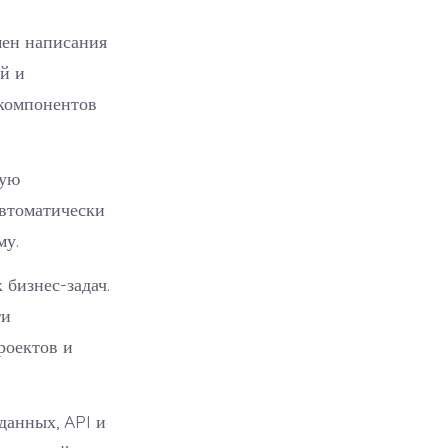
мен написания
й и
 компонентов
чую
автоматически
му.
бизнес-задач.
ти
роектов и
данных, API и