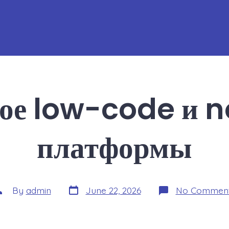
кое low-code и 
платформы
Post
ost
By
admin
June 22, 2026
No Commen
date
uthor