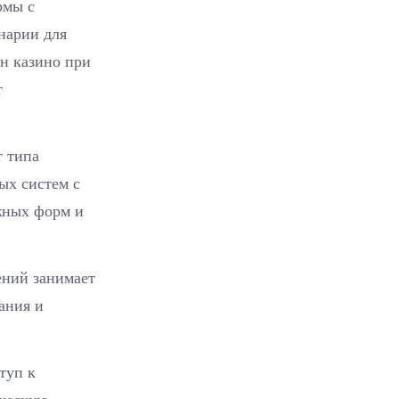
рмы с
нарии для
н казино при
т
т типа
ых систем с
жных форм и
ений занимает
ания и
туп к