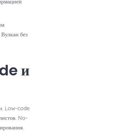
ормацией
им
 Вулкан без
de и
ми. Low-code
листов. No-
ирования.