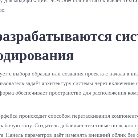
ду для модификации. No-code полностью скрывает техн
ю.
разрабатываются си
кодирования
ует с выбора образца или создания проекта с начала в в
льзователь задаёт архитектуру системы через включение 
форма обеспечивает пространство для расположения ком
ерфейса происходит способом перетаскивания компонент
рабочую зону. Создатель добавляет текстовые поля, кноп
а. Панель параметров даёт изменять внешний облик без 