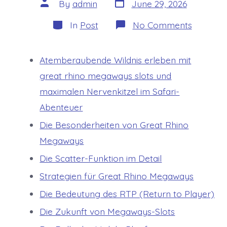
Post
Post
By
admin
June 29, 2026
date
author
Categories
on
In
Post
No Comments
Atember
Atemberaubende Wildnis erleben mit
great rhino megaways slots und
maximalen Nervenkitzel im Safari-
Abenteuer
Die Besonderheiten von Great Rhino
Megaways
Die Scatter-Funktion im Detail
Strategien für Great Rhino Megaways
Die Bedeutung des RTP (Return to Player)
Die Zukunft von Megaways-Slots