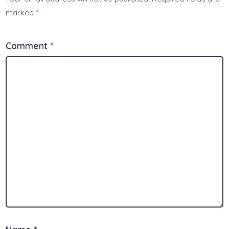
marked
*
Comment
*