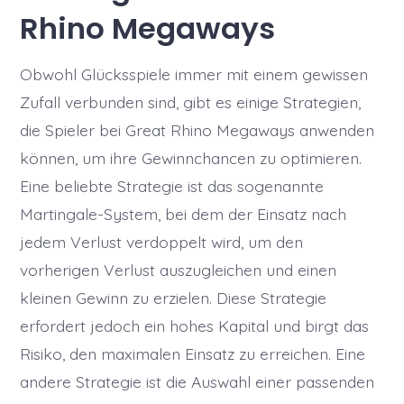
Rhino Megaways
Obwohl Glücksspiele immer mit einem gewissen
Zufall verbunden sind, gibt es einige Strategien,
die Spieler bei Great Rhino Megaways anwenden
können, um ihre Gewinnchancen zu optimieren.
Eine beliebte Strategie ist das sogenannte
Martingale-System, bei dem der Einsatz nach
jedem Verlust verdoppelt wird, um den
vorherigen Verlust auszugleichen und einen
kleinen Gewinn zu erzielen. Diese Strategie
erfordert jedoch ein hohes Kapital und birgt das
Risiko, den maximalen Einsatz zu erreichen. Eine
andere Strategie ist die Auswahl einer passenden