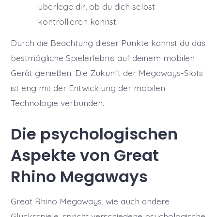
überlege dir, ob du dich selbst
kontrollieren kannst.
Durch die Beachtung dieser Punkte kannst du das
bestmögliche Spielerlebnis auf deinem mobilen
Gerät genießen. Die Zukunft der Megaways-Slots
ist eng mit der Entwicklung der mobilen
Technologie verbunden.
Die psychologischen
Aspekte von Great
Rhino Megaways
Great Rhino Megaways, wie auch andere
Glücksspiele, spricht verschiedene psychologische