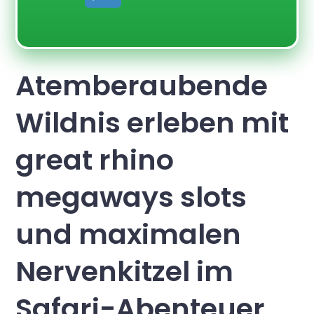
Atemberaubende
Wildnis erleben mit
great rhino
megaways slots
und maximalen
Nervenkitzel im
Safari-Abenteuer