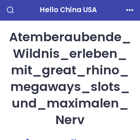
Skip
Hello China USA
to
Search
Men
Toggle
content
Atemberaubende_
Wildnis_erleben_
mit_great_rhino_
megaways_slots_
und_maximalen_
Nerv