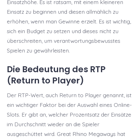
Einsatzhöhe. Es ist ratsam, mit einem kleineren
Einsatz zu beginnen und diesen allmählich zu
erhöhen, wenn man Gewinne erzielt. Es ist wichtig,
sich ein Budget zu setzen und dieses nicht zu
überschreiten, um verantwortungsbewusstes
Spielen zu gewährleisten.
Die Bedeutung des RTP
(Return to Player)
Der RTP-Wert, auch Return to Player genannt, ist
ein wichtiger Faktor bei der Auswahl eines Online-
Slots. Er gibt an, welcher Prozentsatz der Einsätze
im Durchschnitt wieder an die Spieler
ausgeschüttet wird. Great Rhino Megaways hat