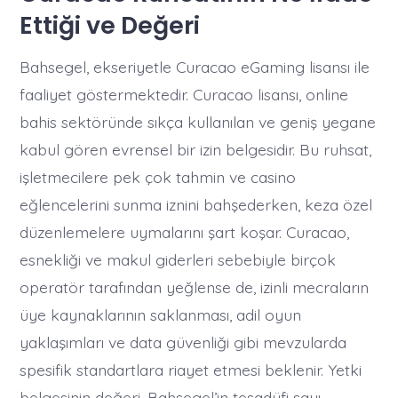
Ettiği ve Değeri
Bahsegel, ekseriyetle Curacao eGaming lisansı ile
faaliyet göstermektedir. Curacao lisansı, online
bahis sektöründe sıkça kullanılan ve geniş yegane
kabul gören evrensel bir izin belgesidir. Bu ruhsat,
işletmecilere pek çok tahmin ve casino
eğlencelerini sunma iznini bahşederken, keza özel
düzenlemelere uymalarını şart koşar. Curacao,
esnekliği ve makul giderleri sebebiyle birçok
operatör tarafından yeğlense de, izinli mecraların
üye kaynaklarının saklanması, adil oyun
yaklaşımları ve data güvenliği gibi mevzularda
spesifik standartlara riayet etmesi beklenir. Yetki
belgesinin değeri, Bahsegel’in tesadüfi sayı