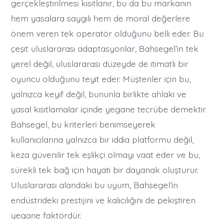
gerçekleştirilmesi kısıtlanır, bu da bu markanın
hem yasalara saygılı hem de moral değerlere
önem veren tek operatör olduğunu belli eder. Bu
çeşit uluslararası adaptasyonlar, Bahsegel’in tek
yerel değil, uluslararası düzeyde de itimatlı bir
oyuncu olduğunu teyit eder. Müşteriler için bu,
yalnızca keyif değil, bununla birlikte ahlaki ve
yasal kısıtlamalar içinde yegane tecrübe demektir.
Bahsegel, bu kriterleri benimseyerek
kullanıcılarına yalnızca bir iddia platformu değil,
keza güvenilir tek eşlikçi olmayı vaat eder ve bu,
sürekli tek bağ için hayati bir dayanak oluşturur.
Uluslararası alandaki bu uyum, Bahsegel’in
endüstrideki prestijini ve kalıcılığını de pekiştiren
yegane faktördür.