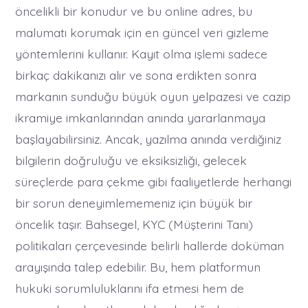
öncelikli bir konudur ve bu online adres, bu
malumatı korumak için en güncel veri gizleme
yöntemlerini kullanır. Kayıt olma işlemi sadece
birkaç dakikanızı alır ve sona erdikten sonra
markanın sunduğu büyük oyun yelpazesi ve cazip
ikramiye imkanlarından anında yararlanmaya
başlayabilirsiniz. Ancak, yazılma anında verdiğiniz
bilgilerin doğruluğu ve eksiksizliği, gelecek
süreçlerde para çekme gibi faaliyetlerde herhangi
bir sorun deneyimlememeniz için büyük bir
öncelik taşır. Bahsegel, KYC (Müşterini Tanı)
politikaları çerçevesinde belirli hallerde doküman
arayışında talep edebilir. Bu, hem platformun
hukuki sorumluluklarını ifa etmesi hem de