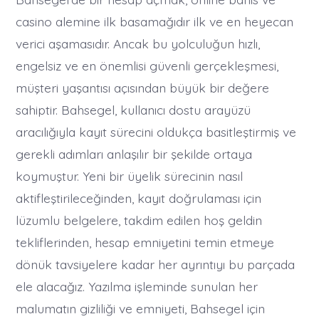
casino alemine ilk basamağıdır ilk ve en heyecan
verici aşamasıdır. Ancak bu yolculuğun hızlı,
engelsiz ve en önemlisi güvenli gerçekleşmesi,
müşteri yaşantısı açısından büyük bir değere
sahiptir. Bahsegel, kullanıcı dostu arayüzü
aracılığıyla kayıt sürecini oldukça basitleştirmiş ve
gerekli adımları anlaşılır bir şekilde ortaya
koymuştur. Yeni bir üyelik sürecinin nasıl
aktifleştirileceğinden, kayıt doğrulaması için
lüzumlu belgelere, takdim edilen hoş geldin
tekliflerinden, hesap emniyetini temin etmeye
dönük tavsiyelere kadar her ayrıntıyı bu parçada
ele alacağız. Yazılma işleminde sunulan her
malumatın gizliliği ve emniyeti, Bahsegel için