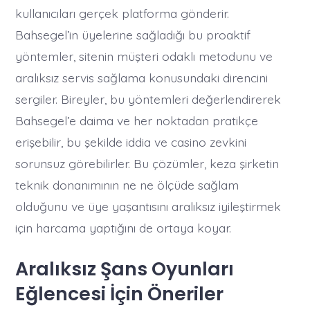
kullanıcıları gerçek platforma gönderir.
Bahsegel’in üyelerine sağladığı bu proaktif
yöntemler, sitenin müşteri odaklı metodunu ve
aralıksız servis sağlama konusundaki direncini
sergiler. Bireyler, bu yöntemleri değerlendirerek
Bahsegel’e daima ve her noktadan pratikçe
erişebilir, bu şekilde iddia ve casino zevkini
sorunsuz görebilirler. Bu çözümler, keza şirketin
teknik donanımının ne ne ölçüde sağlam
olduğunu ve üye yaşantısını aralıksız iyileştirmek
için harcama yaptığını de ortaya koyar.
Aralıksız Şans Oyunları
Eğlencesi İçin Öneriler