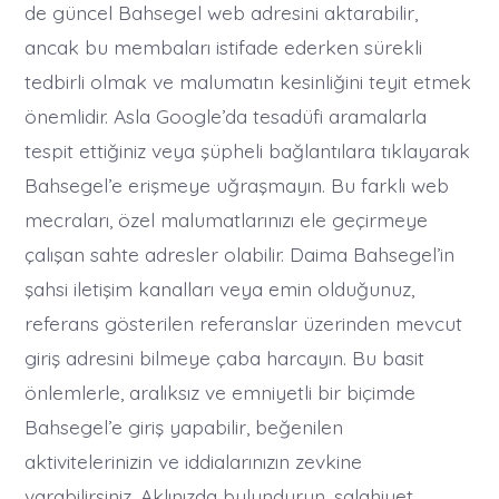
de güncel Bahsegel web adresini aktarabilir,
ancak bu membaları istifade ederken sürekli
tedbirli olmak ve malumatın kesinliğini teyit etmek
önemlidir. Asla Google’da tesadüfi aramalarla
tespit ettiğiniz veya şüpheli bağlantılara tıklayarak
Bahsegel’e erişmeye uğraşmayın. Bu farklı web
mecraları, özel malumatlarınızı ele geçirmeye
çalışan sahte adresler olabilir. Daima Bahsegel’in
şahsi iletişim kanalları veya emin olduğunuz,
referans gösterilen referanslar üzerinden mevcut
giriş adresini bilmeye çaba harcayın. Bu basit
önlemlerle, aralıksız ve emniyetli bir biçimde
Bahsegel’e giriş yapabilir, beğenilen
aktivitelerinizin ve iddialarınızın zevkine
varabilirsiniz. Aklınızda bulundurun, salahiyet