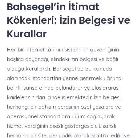
Bahsegel’in İtimat
Kökenleri: İzin Belgesi ve
Kurallar
Her bir internet tahmin sisteminin güvenliğinin
başlıca dayanağı, elindeki izin belgesi ve bağlı
olduğu kurallardır. Bahsegel de bu konuda
alanındaki standartları yerine getirmek uğruna
belirli lisansa elinde bulundurur ve uluslararası
kaideler sınırları içinde işlemektedir. İzin belgesi,
herhangi bir bahis mecrasının özel yasalara ve
operasyonel standartlara uyum sağlayarak
hizmet verdiğinin esaslı göstergesidir. Lisanslı
herhangi bir site, periyodik olarak kontrol edilir ve