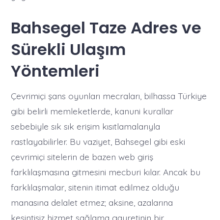
Bahsegel Taze Adres ve
Sürekli Ulaşım
Yöntemleri
Çevrimiçi şans oyunları mecraları, bilhassa Türkiye
gibi belirli memleketlerde, kanuni kurallar
sebebiyle sık sık erişim kısıtlamalarıyla
rastlayabilirler. Bu vaziyet, Bahsegel gibi eski
çevrimiçi sitelerin de bazen web giriş
farklılaşmasına gitmesini mecburi kılar. Ancak bu
farklılaşmalar, sitenin itimat edilmez olduğu
manasına delalet etmez; aksine, azalarına
kesintisiz hizmet sağlama gayretinin bir