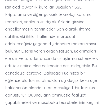
için ciddi güvenlik kuralları uygulanır. SSL
kriptolama ve diğer yüksek teknoloji koruma
tedbirleri, verilerinizin dış aktörlerin girişine
engellenmesini temin eder. Son olarak, ihtimal
dahilindeki ihtilaf hallerinde müracaat
edebileceğiniz yegane dış denetim mekanizması
bulunur. Lisans veren organizasyon, yakınmaları
ele alır ve taraflar arasında uzlaştırma üstlenerek
adil tek netice elde edilmesine destekleyebilir. Bu
denetleyici çerçeve, Bahsegel’i yalnızca bir
eğlence platformu olmaktan ayıklayıp, keza üye
haklarını ön planda tutan mesuliyetli bir kuruluş
dönüştürür. Oyuncuların emniyetle faaliyet
yapabilmeleri ve müsabaka tecrübelerinin keyfini