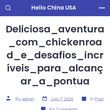
Skip
Hello China USA
to
Search
Men
Toggle
content
Deliciosa_aventura
_com_chickenroa
d_e_desafios_incr
íveis_para_alcanç
ar_a_pontua
Post
Categories
Post
By
admin
July 7, 2026
In
Post
date
author
on
No Comments