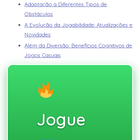
Adaptação a Diferentes Tipos de
Obstáculos
A Evolução da Jogabilidade: Atualizações e
Novidades
Além da Diversão: Benefícios Cognitivos de
Jogos Casuais
Jogue