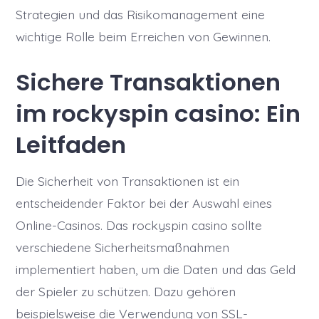
Strategien und das Risikomanagement eine
wichtige Rolle beim Erreichen von Gewinnen.
Sichere Transaktionen
im rockyspin casino: Ein
Leitfaden
Die Sicherheit von Transaktionen ist ein
entscheidender Faktor bei der Auswahl eines
Online-Casinos. Das rockyspin casino sollte
verschiedene Sicherheitsmaßnahmen
implementiert haben, um die Daten und das Geld
der Spieler zu schützen. Dazu gehören
beispielsweise die Verwendung von SSL-