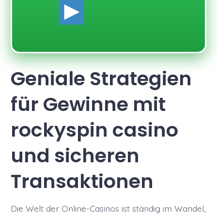
Geniale Strategien
für Gewinne mit
rockyspin casino
und sicheren
Transaktionen
Die Welt der Online-Casinos ist ständig im Wandel,