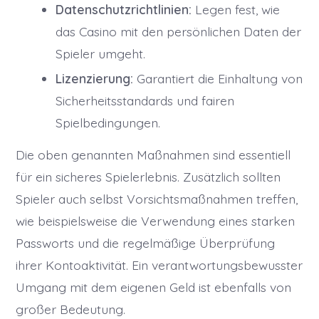
Datenschutzrichtlinien:
Legen fest, wie
das Casino mit den persönlichen Daten der
Spieler umgeht.
Lizenzierung:
Garantiert die Einhaltung von
Sicherheitsstandards und fairen
Spielbedingungen.
Die oben genannten Maßnahmen sind essentiell
für ein sicheres Spielerlebnis. Zusätzlich sollten
Spieler auch selbst Vorsichtsmaßnahmen treffen,
wie beispielsweise die Verwendung eines starken
Passworts und die regelmäßige Überprüfung
ihrer Kontoaktivität. Ein verantwortungsbewusster
Umgang mit dem eigenen Geld ist ebenfalls von
großer Bedeutung.