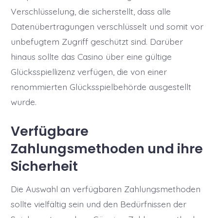
Verschlüsselung, die sicherstellt, dass alle
Datenübertragungen verschlüsselt und somit vor
unbefugtem Zugriff geschützt sind. Darüber
hinaus sollte das Casino über eine gültige
Glücksspiellizenz verfügen, die von einer
renommierten Glücksspielbehörde ausgestellt
wurde.
Verfügbare
Zahlungsmethoden und ihre
Sicherheit
Die Auswahl an verfügbaren Zahlungsmethoden
sollte vielfältig sein und den Bedürfnissen der