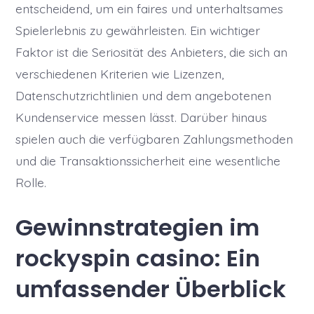
entscheidend, um ein faires und unterhaltsames
Spielerlebnis zu gewährleisten. Ein wichtiger
Faktor ist die Seriosität des Anbieters, die sich an
verschiedenen Kriterien wie Lizenzen,
Datenschutzrichtlinien und dem angebotenen
Kundenservice messen lässt. Darüber hinaus
spielen auch die verfügbaren Zahlungsmethoden
und die Transaktionssicherheit eine wesentliche
Rolle.
Gewinnstrategien im
rockyspin casino: Ein
umfassender Überblick