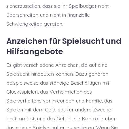
sicherzustellen, dass sie ihr Spielbudget nicht
überschreiten und nicht in finanzielle
Schwierigkeiten geraten.
Anzeichen für Spielsucht und
Hilfsangebote
Es gibt verschiedene Anzeichen, die auf eine
Spielsucht hindeuten können. Dazu gehören
beispielsweise das ständige Beschäftigen mit
Glücksspielen, das Verheimlichen des
Spielverhaltens vor Freunden und Familie, das
Spielen mit dem Geld, das für andere Zwecke
bestimmt ist, und das Gefühl, die Kontrolle über
das eigene Spielverhalten zu verlieren. Wenn Sie