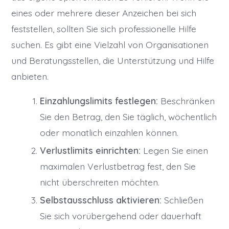
eines oder mehrere dieser Anzeichen bei sich
feststellen, sollten Sie sich professionelle Hilfe
suchen. Es gibt eine Vielzahl von Organisationen
und Beratungsstellen, die Unterstützung und Hilfe
anbieten.
Einzahlungslimits festlegen:
Beschränken
Sie den Betrag, den Sie täglich, wöchentlich
oder monatlich einzahlen können.
Verlustlimits einrichten:
Legen Sie einen
maximalen Verlustbetrag fest, den Sie
nicht überschreiten möchten.
Selbstausschluss aktivieren:
Schließen
Sie sich vorübergehend oder dauerhaft