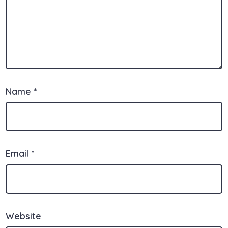
Name
*
Email
*
Website