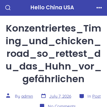
Skip
Hello China USA
to
Search
Men
Toggle
content
Konzentriertes_Tim
ing_und_chicken_
road_so_rettest_d
u_das_Huhn_vor_
gefährlichen
Post
Categories
Post
By
admin
July 7, 2026
In
Post
date
author
on
No Comments