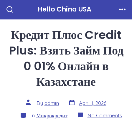
Skip
Hello China USA
to
Search
Men
Toggle
content
Кредит Плюс Credit
Plus: Взять Займ Под
0 01% Онлайн в
Казахстане
Post
Post
By
admin
April 1, 2026
date
author
Categories
on
In
Микрокредит
No Comments
Кре
Плю
Cred