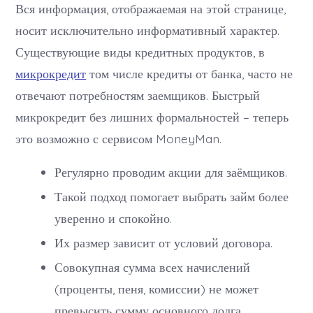
Plus
Вся информация, отображаемая на этой странице,
Взят
носит исключительно информативный характер.
Зай
Под
Существующие виды кредитных продуктов, в
0
01%
микрокредит
том числе кредиты от банка, часто не
Онл
в
отвечают потребностям заемщиков. Быстрый
Каза
микрокредит без лишних формальностей – теперь
это возможно с сервисом MoneyMan.
Регулярно проводим акции для заёмщиков.
Такой подход помогает выбрать займ более
уверенно и спокойно.
Их размер зависит от условий договора.
Совокупная сумма всех начислений
(проценты, пеня, комиссии) не может
превысить сумму основного долга.