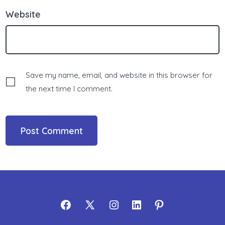
Website
Save my name, email, and website in this browser for
the next time I comment.
Open
Open
Open
Open
Open