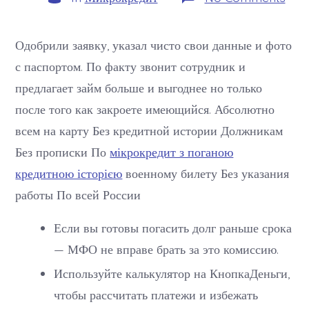
Мик
онл
на
карт
Одобрили заявку, указал чисто свои данные и фото
в
с паспортом. По факту звонит сотрудник и
Моск
взят
предлагает займ больше и выгоднее но только
мик
без
после того как закроете имеющийся. Абсолютно
отка
всем на карту Без кредитной истории Должникам
Без прописки По
мікрокредит з поганою
кредитною історією
военному билету Без указания
работы По всей России
Если вы готовы погасить долг раньше срока
— МФО не вправе брать за это комиссию.
Используйте калькулятор на КнопкаДеньги,
чтобы рассчитать платежи и избежать