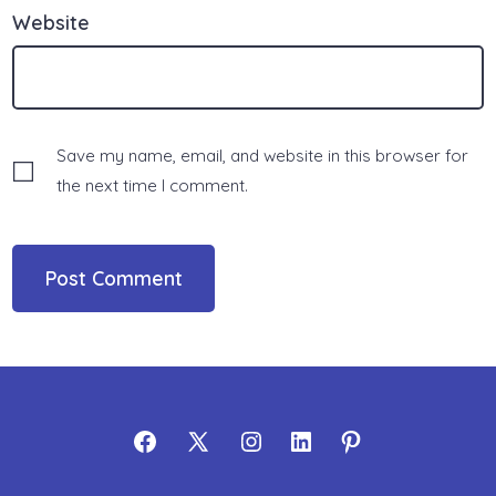
Website
Save my name, email, and website in this browser for
the next time I comment.
Open
Open
Open
Open
Open
Facebook
X
Instagram
LinkedIn
Pinterest