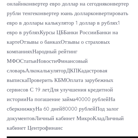
онлайнконвертер евро доллар на сегодняконвертер
рубли тенгеконвертер юань долларконвертировать
евро в доллары калькулятор 1 доллар в рублях1
евро в рубляхКурсы ЦББанки РоссииБанки на
картеОтзывы о банкахОтзывы о страховых
компанияхНародный рейтинг
МФОСтатьиНовостиФинансовый
словарьАлкокалькуляторДКПКадастровая
выпискаПроверить КБМОплата зарубежных
сервисов С 19 летДля улучшения кредитной
историиНа погашение займа40000 рублейНа
сберкнижкуНа 60 дней80000 рублейПод залог
документовЛичный кабинет МикроКладЛичный
кабинет Центрофинанс