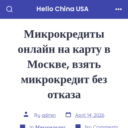
Skip
Hello China USA
to
Search
Men
Toggle
content
Микрокредиты
онлайн на карту в
Москве, взять
микрокредит без
отказа
Post
Post
By
admin
April 14, 2026
date
author
Categories
on
In
Микрокредит
No Comments