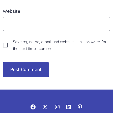
Website
Save my name, email, and website in this browser for
the next time I comment.
Open
Open
Open
Open
Open