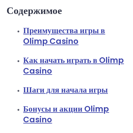
Содержимое
Преимущества игры в
Olimp Casino
Как начать играть в Olimp
Casino
Шаги для начала игры
Бонусы и акции Olimp
Casino