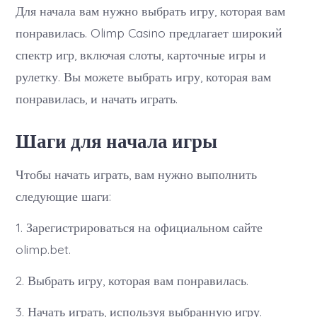
Для начала вам нужно выбрать игру, которая вам
понравилась. Olimp Casino предлагает широкий
спектр игр, включая слоты, карточные игры и
рулетку. Вы можете выбрать игру, которая вам
понравилась, и начать играть.
Шаги для начала игры
Чтобы начать играть, вам нужно выполнить
следующие шаги:
1. Зарегистрироваться на официальном сайте
olimp.bet.
2. Выбрать игру, которая вам понравилась.
3. Начать играть, используя выбранную игру.