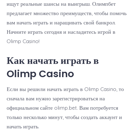
ищут реальные шансы на выигрыш. Олимпбет
предлагает множество преимуществ, чтобы помочь
вам начать играть и наращивать свой банкрол.
Начните играть сегодня и насладитесь игрой в
Olimp Casino!
Как начать играть в
Olimp Casino
Если вы решили начать играть в Olimp Casino, то
сначала вам нужно зарегистрироваться на
официальном сайте olimp.bet. Вам потребуется
только несколько минут, чтобы создать аккаунт и
начать играть.