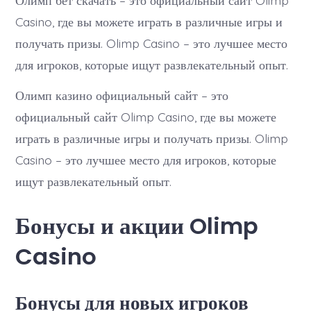
Casino, где вы можете играть в различные игры и
получать призы. Olimp Casino – это лучшее место
для игроков, которые ищут развлекательный опыт.
Олимп казино официальный сайт – это
официальный сайт Olimp Casino, где вы можете
играть в различные игры и получать призы. Olimp
Casino – это лучшее место для игроков, которые
ищут развлекательный опыт.
Бонусы и акции Olimp
Casino
Бонусы для новых игроков