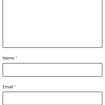
Name
*
Email
*