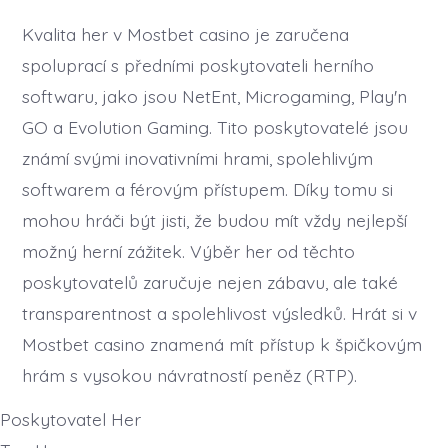
Kvalita her v Mostbet casino je zaručena
spoluprací s předními poskytovateli herního
softwaru, jako jsou NetEnt, Microgaming, Play'n
GO a Evolution Gaming. Tito poskytovatelé jsou
známí svými inovativními hrami, spolehlivým
softwarem a férovým přístupem. Díky tomu si
mohou hráči být jisti, že budou mít vždy nejlepší
možný herní zážitek. Výběr her od těchto
poskytovatelů zaručuje nejen zábavu, ale také
transparentnost a spolehlivost výsledků. Hrát si v
Mostbet casino znamená mít přístup k špičkovým
hrám s vysokou návratností peněz (RTP).
Poskytovatel Her