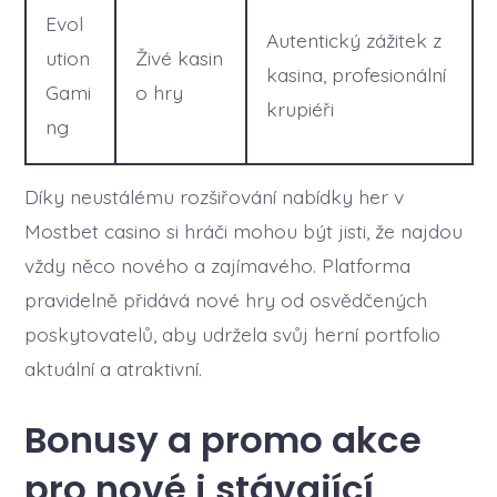
Evol
Autentický zážitek z
ution
Živé kasin
kasina, profesionální
Gami
o hry
krupiéři
ng
Díky neustálému rozšiřování nabídky her v
Mostbet casino si hráči mohou být jisti, že najdou
vždy něco nového a zajímavého. Platforma
pravidelně přidává nové hry od osvědčených
poskytovatelů, aby udržela svůj herní portfolio
aktuální a atraktivní.
Bonusy a promo akce
pro nové i stávající