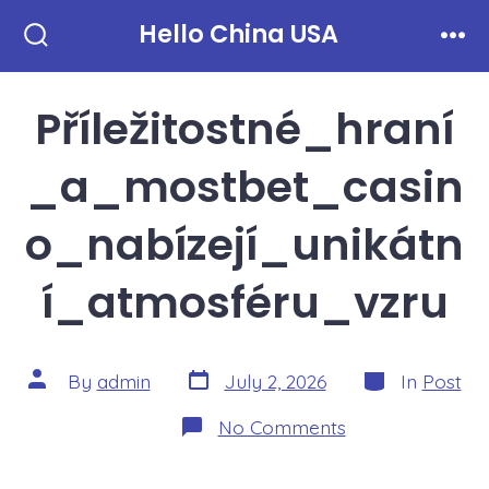
Skip
Hello China USA
to
Search
Men
Toggle
content
Příležitostné_hraní
_a_mostbet_casin
o_nabízejí_unikátn
í_atmosféru_vzru
Post
Categories
Post
By
admin
July 2, 2026
In
Post
date
author
on
No Comments
Příležitostné_h