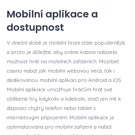
Mobilní aplikace a
dostupnost
V dnešní době je mobilní hraní stále populárnější,
a proto je důležité, aby online kasina nabízela
možnost hrát na mobilních zařízeních. Mostbet
casino nabízí jak mobilní webovou verzi, tak i
dedikovanou mobilní aplikaci pro Android a iOS.
Mobilní aplikace umožňuje hráčům hrát své
oblíbené hry kdykoliv a kdekoliv, stačí jen mít k
dispozici chytrý telefon nebo tablet s
internetovým připojením. Mobilní aplikace je
optimalizována pro mobilní zařízení a nabízí