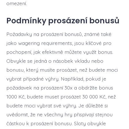
omezení.
Podmínky prosázení bonusů
Požadavky na prosázení bonusů, známé také
jako wagering requirements, jsou klíčové pro
pochopení, jak efektivně můžete využít bonus.
Obvykle se jedná o násobek vkladu nebo
bonusu, který musíte prosázet, než budete moci
vybrat případné výhry. Například, pokud je
požadavek na prosázení 30x a obdržíte bonus
1000 Kč, budete muset prosázet 30 000 Kč, než
budete moci vybrat své výhry. Je důležité si
uvědomit, že ne všechny hry přispívají stejnou
částkou k prosázení bonusu. Sloty obvykle