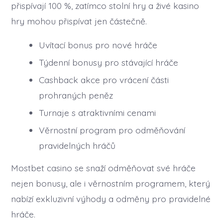
přispívají 100 %, zatímco stolní hry a živé kasino
hry mohou přispívat jen částečně.
Uvítací bonus pro nové hráče
Týdenní bonusy pro stávající hráče
Cashback akce pro vrácení části
prohraných peněz
Turnaje s atraktivními cenami
Věrnostní program pro odměňování
pravidelných hráčů
Mostbet casino se snaží odměňovat své hráče
nejen bonusy, ale i věrnostním programem, který
nabízí exkluzivní výhody a odměny pro pravidelné
hráče.