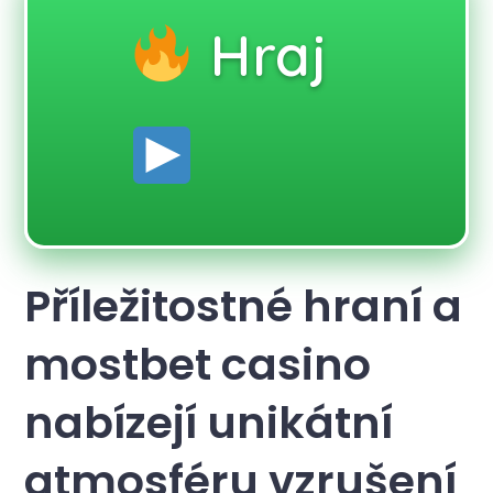
Hraj
Příležitostné hraní a
mostbet casino
nabízejí unikátní
atmosféru vzrušení