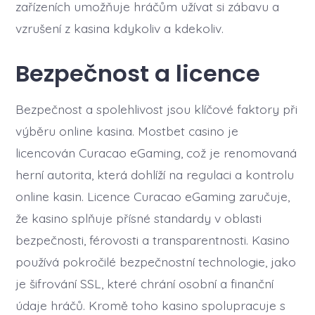
zařízeních umožňuje hráčům užívat si zábavu a
vzrušení z kasina kdykoliv a kdekoliv.
Bezpečnost a licence
Bezpečnost a spolehlivost jsou klíčové faktory při
výběru online kasina. Mostbet casino je
licencován Curacao eGaming, což je renomovaná
herní autorita, která dohlíží na regulaci a kontrolu
online kasin. Licence Curacao eGaming zaručuje,
že kasino splňuje přísné standardy v oblasti
bezpečnosti, férovosti a transparentnosti. Kasino
používá pokročilé bezpečnostní technologie, jako
je šifrování SSL, které chrání osobní a finanční
údaje hráčů. Kromě toho kasino spolupracuje s