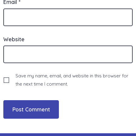
Email
*
Website
Save my name, email, and website in this browser for
the next time I comment.