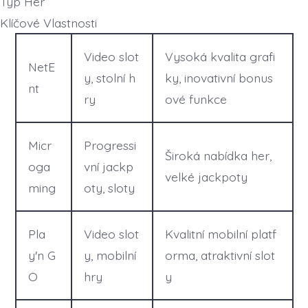
Typ Her
Klíčové Vlastnosti
Video slot
Vysoká kvalita grafi
NetE
y, stolní h
ky, inovativní bonus
nt
ry
ové funkce
Micr
Progressi
Široká nabídka her,
oga
vní jackp
velké jackpoty
ming
oty, sloty
Pla
Video slot
Kvalitní mobilní platf
y'n G
y, mobilní
orma, atraktivní slot
O
hry
y