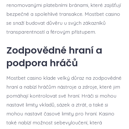
renomovanými platebními bránami, které zajišťují
bezpečné a spolehlivé transakce. Mostbet casino
se snaží budovat důvěru u svých zákazníků
transparentností a férovým přístupem.
Zodpovědné hraní a
podpora hráčů
Mostbet casino klade velký důraz na zodpovědné
hraní a nabízí hráčům nástroje a zdroje, které jim
pomáhají kontrolovat své hraní. Hráči si mohou
nastavit limity vkladů, sázek a ztrát, a také si
mohou nastavit časové limity pro hraní. Kasino
také nabízí možnost sebevyloučení, která