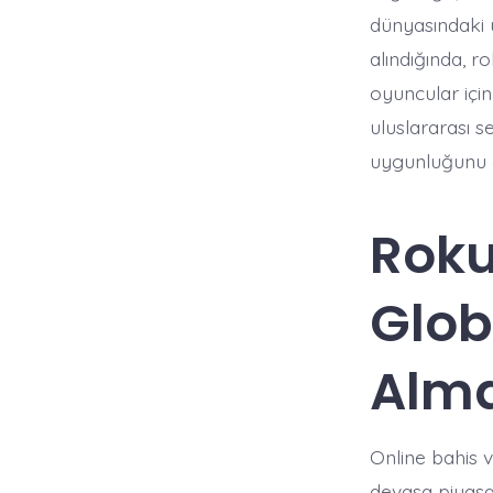
dünyasındaki ü
alındığında, r
oyuncular için
uluslararası s
uygunluğunu e
Roku
Glob
Alma
Online bahis v
devasa piyasa