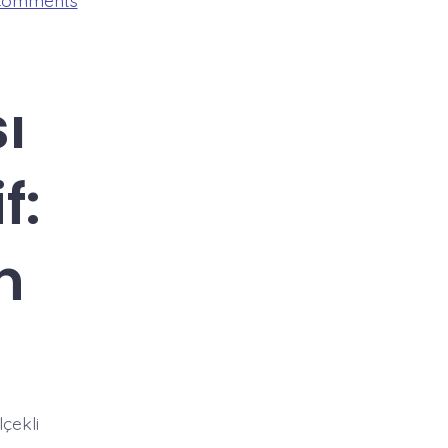
Comments
Popüler
Uluslararası
Markalara
Alternatif:
Rokubet
ı
Casino’nun
Detaylı
İncelemesi
f:
n
çekli