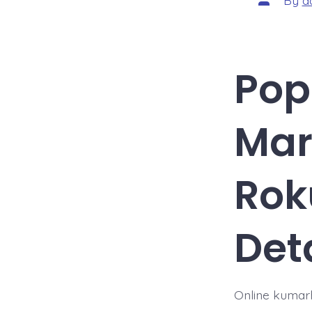
By
a
author
Pop
Mar
Rok
Det
Online kumarh