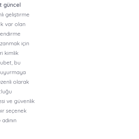
t güncel
lı geliştirme
k var olan
mlendirme
kazanmak için
i kimlik
kubet, bu
i duyurmaya
zenli olarak
tluğu
esi ve güvenlik
bir seçenek
o
adının