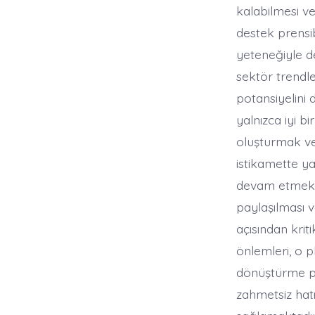
kalabilmesi ve 
destek prensib
yeteneğiyle d
sektör trendl
potansiyelini 
yalnızca iyi b
oluşturmak ve
istikamette y
devam etmekt
paylaşılması 
açısından krit
önlemleri, o 
dönüştürme po
zahmetsiz hatı