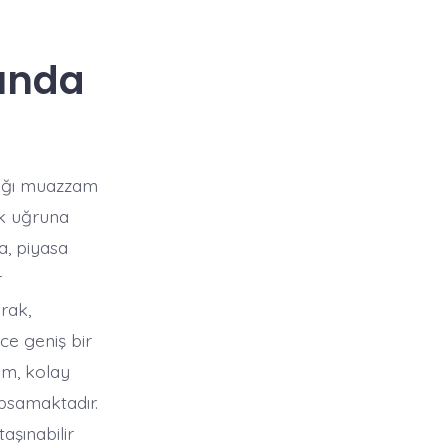
ında
ptığı muazzam
ek uğruna
a, piyasa
r
arak,
ce geniş bir
rim, kolay
apsamaktadır.
aşınabilir