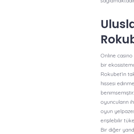
sağlamaktadır
Ulusl
Rokub
Online casino
bir ekosistem
Rokubet’in tak
hissesi edinm
benimsemiştir.
oyuncuların ih
oyun yelpazesi
erişilebilir t
Bir diğer yand