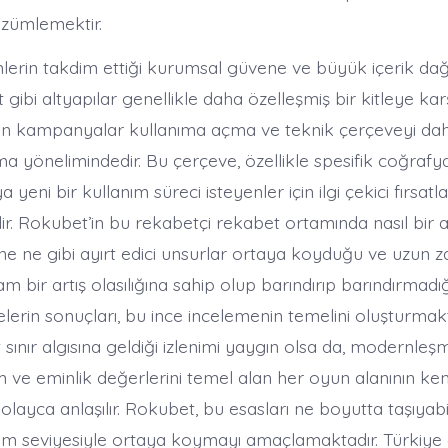
zümlemektir.
mlerin takdim ettiği kurumsal güvene ve büyük içerik dağ
 gibi altyapılar genellikle daha özelleşmiş bir kitleye kar
n kampanyalar kullanıma açma ve teknik çerçeveyi dah
a yönelimindedir. Bu çerçeve, özellikle spesifik coğrafy
a yeni bir kullanım süreci isteyenler için ilgi çekici fırsatla
ir. Rokubet’in bu rekabetçi rekabet ortamında nasıl bir al
ne ne gibi ayırt edici unsurlar ortaya koyduğu ve uzun 
am bir artış olasılığına sahip olup barındırıp barındırmadığ
lerin sonuçları, bu ince incelemenin temelini oluşturmak
 sınır algısına geldiği izlenimi yaygın olsa da, modernle
ve eminlik değerlerini temel alan her oyun alanının ke
olayca anlaşılır. Rokubet, bu esasları ne boyutta taşıyabil
üm seviyesiyle ortaya koymayı amaçlamaktadır. Türkiye