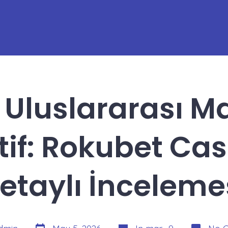
 Uluslararası M
tif: Rokubet Ca
etaylı İnceleme
Post
Categories