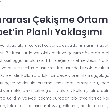
.
ararası Çekişme Ortam
et’in Planlı Yaklaşımı
 ve iddaa alanı, küresel çapta çok sayıda firmanın iş ya
dir. Bu koşullarda var olabilmek ve gelişim gösterebilm
tiksel uygulamaları ciddi bir değer arz etmektedir. Mark
e ve oyuncu vefası oluşturma konusunda birçok taktikle
 Öncelikle, kullanıcı odaklı bir destek prensibini uygulay
tiyaç ve beklentilerini temel esas kabul etmiştir. Bu, sade
 vermekle sınırlı kalmayıp, ek olarak kullanışlı bir arabi
üketici yardımı ve ivedi ödeme süreçleri gibi etkenleri de k
an, teknik donanımını aralıksız yenilenmiş halde tutarak, t