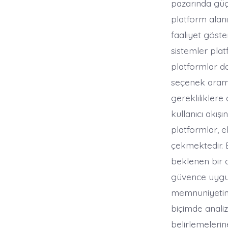
pazarında güçl
platform alanı
faaliyet göste
sistemler plat
platformlar da
seçenek aramal
gerekliliklere
kullanıcı akış
platformlar, e
çekmektedir. 
beklenen bir 
güvence uygul
memnuniyetini,
biçimde analiz
belirlemelerin