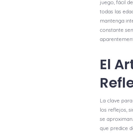
juego, fácil 
todas las edad
mantenga inter
constante sen
aparentement
El Ar
Refl
La clave para
los reflejos, 
se aproximan.
que predice d