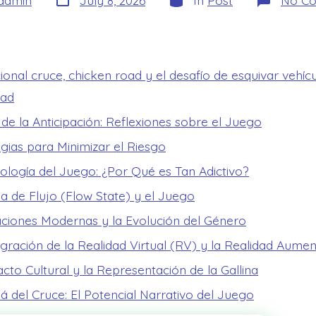
admin
July 8, 2026
In
Post
No C
date
ional cruce, chicken road y el desafío de esquivar vehíc
dad
 de la Anticipación: Reflexiones sobre el Juego
egias para Minimizar el Riesgo
cología del Juego: ¿Por Qué es Tan Adictivo?
a de Flujo (Flow State) y el Juego
ciones Modernas y la Evolución del Género
egración de la Realidad Virtual (RV) y la Realidad Aume
cto Cultural y la Representación de la Gallina
á del Cruce: El Potencial Narrativo del Juego