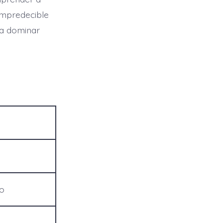
 impredecible
ara dominar
o