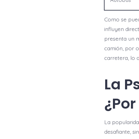
Como se puede 
influyen direc
presenta un m
camión, por o
carretera, lo q
La P
¿Por
La popularida
desafiante, si