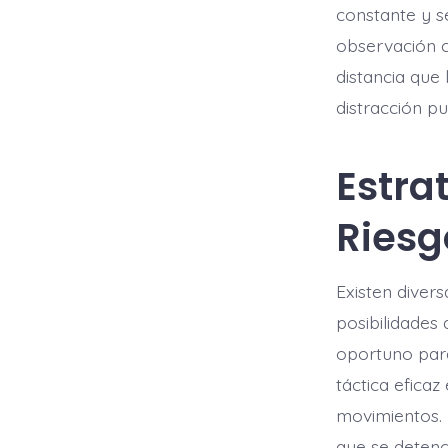
constante y s
observación cu
distancia que
distracción pu
Estra
Riesg
Existen diver
posibilidades
oportuno para
táctica efica
movimientos. 
que se deteng