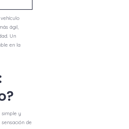
 vehículo
ás ágil,
dad. Un
ble en la
:
o?
 simple y
a sensación de