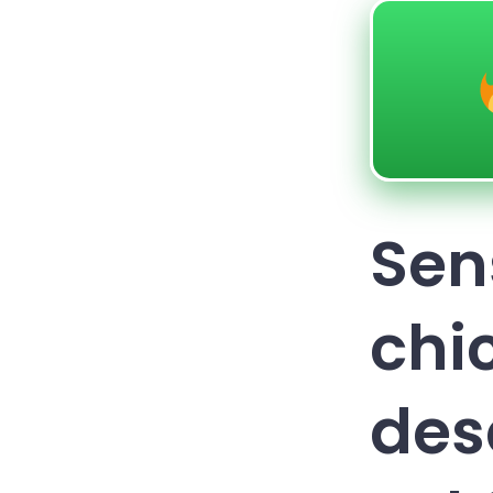
Sen
chi
des