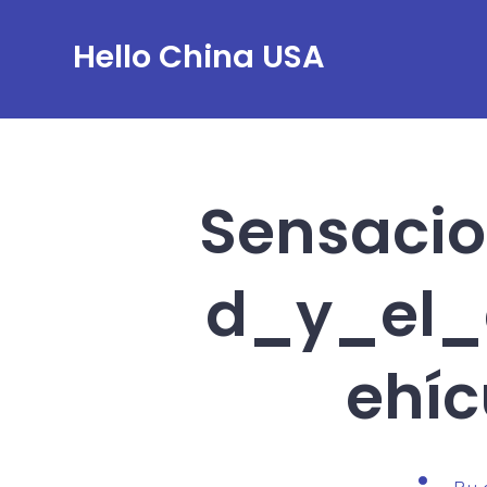
Skip
Hello China USA
to
content
Sensaci
d_y_el_
ehí
Post