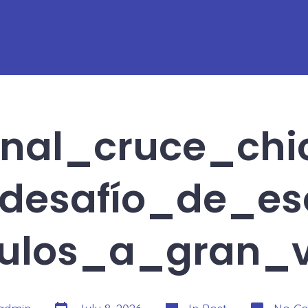
onal_cruce_chi
desafío_de_es
culos_a_gran_v
Post
Categories