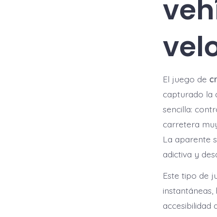
veh
vel
El juego de
cr
capturado la 
sencilla: cont
carretera muy
La aparente s
adictiva y des
Este tipo de 
instantáneas,
accesibilidad 