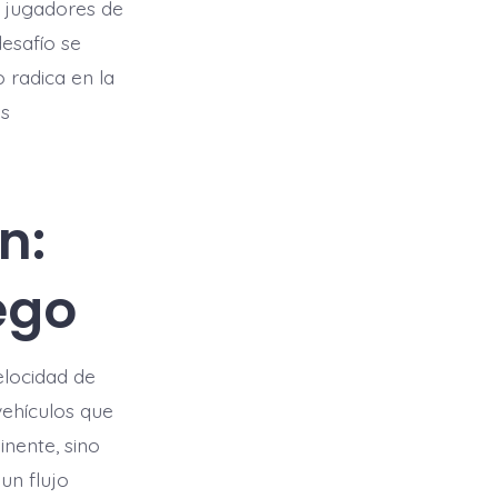
a jugadores de
desafío se
 radica en la
os
n:
ego
elocidad de
vehículos que
nente, sino
un flujo