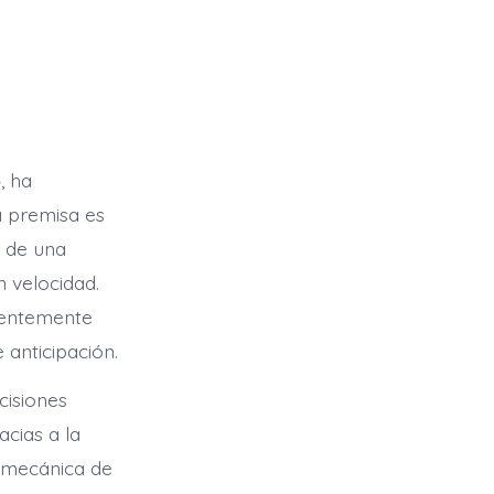
», ha
a premisa es
o de una
 velocidad.
dentemente
 anticipación.
cisiones
cias a la
a mecánica de