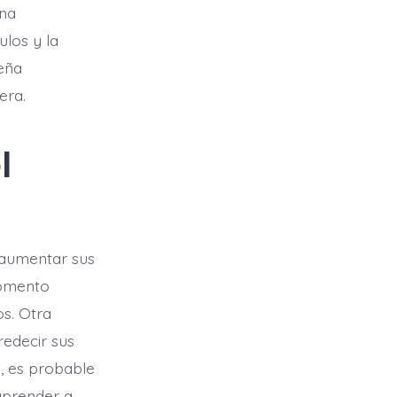
una
ulos y la
eña
era.
l
 aumentar sus
momento
s. Otra
redecir sus
d, es probable
aprender a