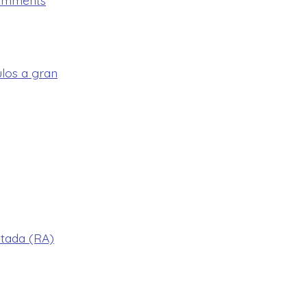
omments
Sensacional_cruce_chicken_road_y_el_desaf
ulos a gran
ntada (RA)