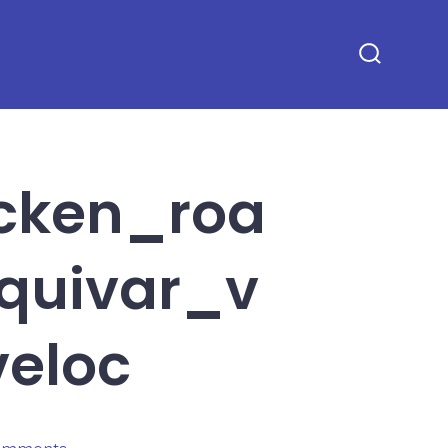
Search
Toggle
cken_roa
quivar_v
eloc
on