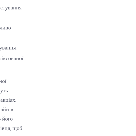
истування
бливо
ування.
фіксованої
ної
жуть
акціях,
лайн в
ю його
івця, щоб