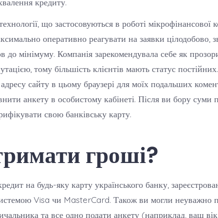
хвалення кредиту.
технології, що застосовуються в роботі мікрофінансової к
ксимально оперативно реагувати на заявки цілодобово, 
ов до мінімуму. Компанія зарекомендувала себе як прозор
утацією, тому більшість клієнтів мають статус постійних
та адресу сайту в цьому браузері для моїх подальших комен
внити анкету в особистому кабінеті. Після ви бору суми 
ерифікувати свою банківську карту.
тримати гроші?
редит на будь-яку карту українського банку, зареєстрован
истемою Visa чи MasterCard. Також ви могли неуважно 
ичальника та все одно подати анкету (наприклад, ваш вік