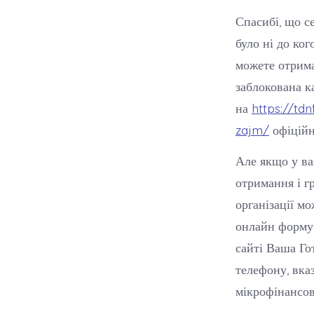
Спасибі, що се
було ні до ког
можете отрима
заблокована к
на
https://td
zajm/
офіційн
Але якщо у ва
отримання і г
організації мо
онлайн формує
сайті Ваша Го
телефону, вка
мікрофінансов