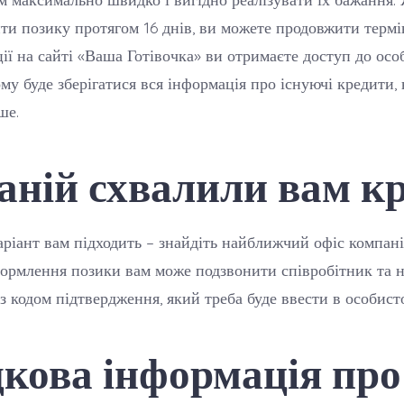
ти позику протягом 16 днів, ви можете продовжити термі
ції на сайті «Ваша Готівочка» ви отримаєте доступ до осо
ому буде зберігатися вся інформація про існуючі кредити,
ше.
аній схвалили вам к
ріант вам підходить – знайдіть найближчий офіс компані
формлення позики вам може подзвонити співробітник та
з кодом підтвердження, який треба буде ввести в особисто
дкова інформація про