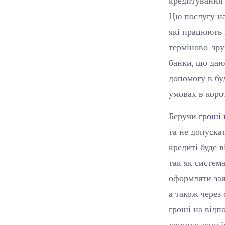
Цю послугу на
які працюють 
терміново, зр
банки, що даю
допомогу в бу
умовах в корот
Беручи
гроші 
та не допуска
кредиті буде 
так як систем
оформляти зая
а також через 
гроші на відпо
допомагаємо ї