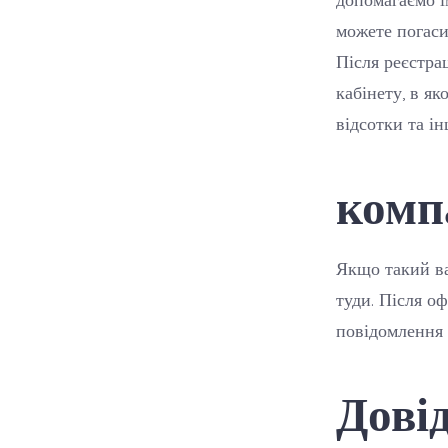
можете погаси
Після реєстра
кабінету, в як
відсотки та ін
комп
Якщо такий ва
туди. Після о
повідомлення 
Дові