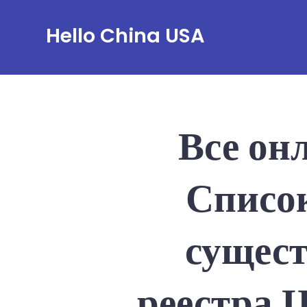
Skip
Hello China USA
to
content
Все он
Списо
сущес
реестра 