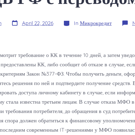
Post
Categories
n
April 22, 2026
In
Микрокредит
date
мотрит требование о КК в течение 10 дней, а затем увед
у предоставлены КК, либо сообщит об отказе в случае, ес
 критериям Закон №377-ФЗ. Чтобы получить деньги, офо
итесь решения по ней и подтвердите получение средств.
ировать доступа личному кабинету в случае, если инфор
му стала известна третьим лицам. В случае отказа МФО в
и требования потребителя, до обращения в суд потребит
ия спора должен обратиться к финансовому уполномочен
я последним современным IT-решениями у МФО появилас