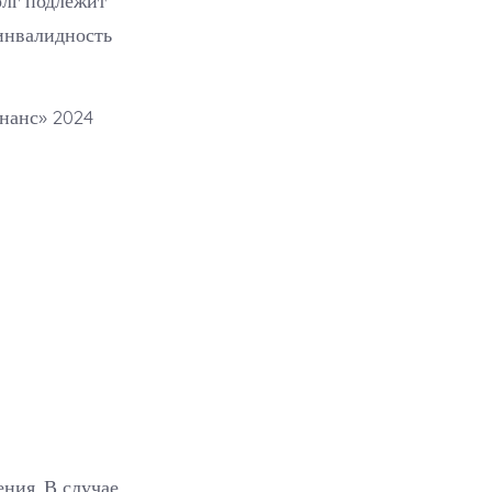
олг подлежит
 инвалидность
ния. В случае