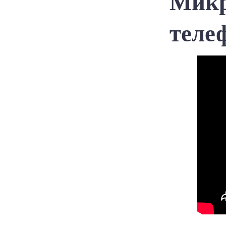
Микр
теле