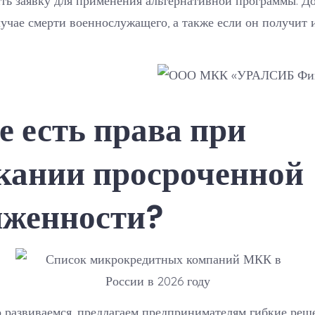
ть заявку для применения альтернативной программы. Д
учае смерти военнослужащего, а также если он получит
е есть права при
кании просроченной
лженности?
развиваемся, предлагаем предпринимателям гибкие реше