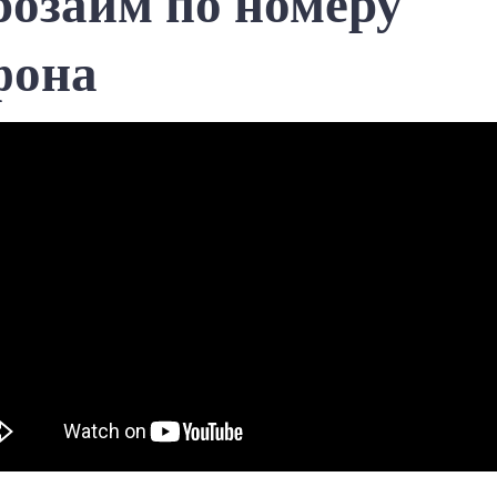
озайм по номеру
фона