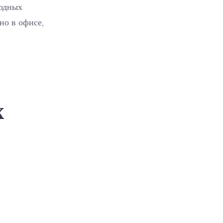
годных
но в офисе,
х