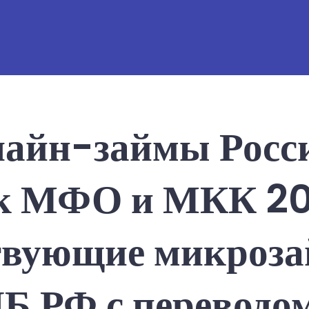
лайн-займы Росс
к МФО и МКК 20
твующие микроза
ЦБ РФ с переводом