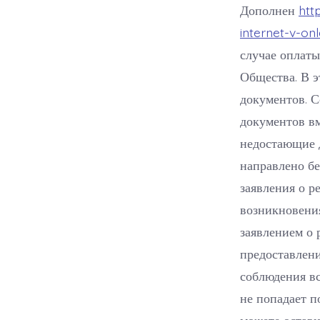
Дополнен
htt
internet-v-onl
случае оплаты
Общества. В э
документов. 
документов вм
недостающие д
направлено бе
заявления о р
возникновени
заявлением о 
предоставлени
соблюдения вс
не попадает п