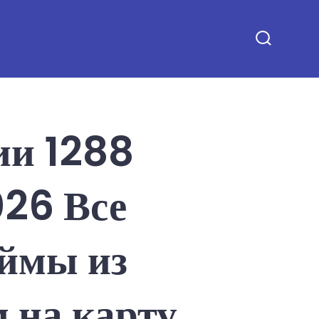
Search
Toggle
ии 1288
26 Все
ймы из
 на карту