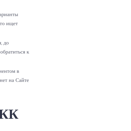
варианты
кто ищет
, до
обратиться к
иентом в
нет на Сайте
МКК