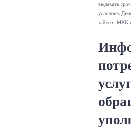
выдавать сроч
условиях. Ден
займ от МКК о
Инфо
потр
услу
обра
упол