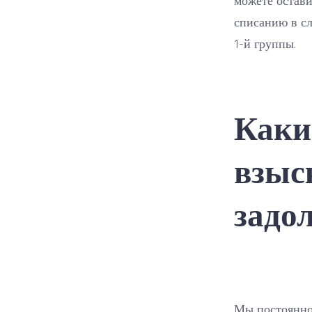
можете остави
списанию в сл
1-й группы.
Каки
взыс
задо
Мы постоянно 