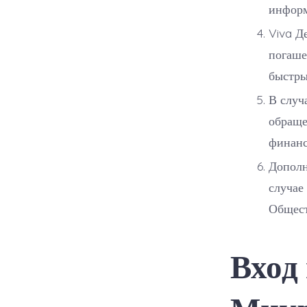
информ
Viva Д
погаше
быстры
В случ
обраще
финанс
Дополн
случае
Общест
Вход