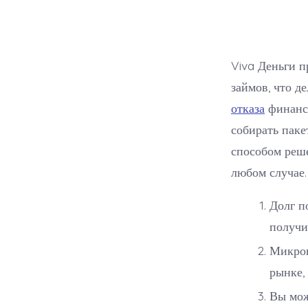
Viva Деньги 
займов, что д
отказа
финансо
собирать пак
способом реш
любом случае.
Долг п
получи
Микрок
рынке,
Вы мож