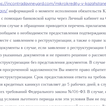
ps://incontradavineyard.com/mikrokredity-v-kazahstan
ajn/
информацией о моменте исполнения обязательств К
 с помощью банковской карты через Личный кабинет на 
том случае в обращении приводится перечень прилагаем
Сообщаем о необходимости предоставления подтверждаю
есте с заявлением о реструктуризации, а также о праве з
окументы в случае, если заявление о реструктуризации
з указанных документов и не принято решение о рассмо
еструктуризации без представления документов. В случае
я просроченной задолженности Вы имеете право обратит
реструктуризации. Срок предоставления ответа на требо
я кредитных каникул составляет до 5 рабочих дней, в сл
ех требований Федерального закона №106-ФЗ. В случае, 
од условия льготного периода или эти условия Вам не по