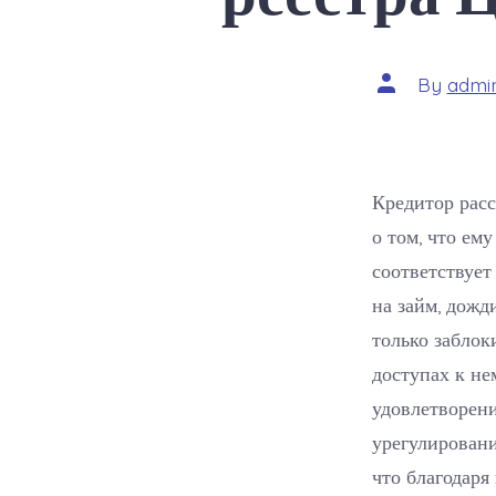
Post
By
admi
author
Кредитор расс
о том, что ем
соответствует
на займ, дожд
только заблок
доступах к не
удовлетворени
урегулирован
что благодар