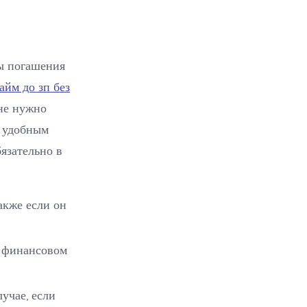
ты погашения
айм до зп без
не нужно
и удобным
язательно в
акже если он
 финансовом
учае, если