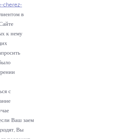
e-cherez-
лиентом в
Сайте
ых к нему
щих
апросить
 было
трении
ься с
вание
учае
если Ваш заем
дходят, Вы